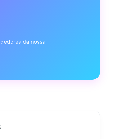
endedores da nossa
s