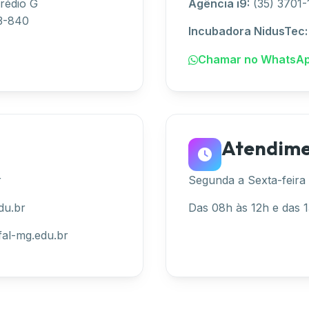
rédio G
Agência i9:
(35) 3701-
33-840
Incubadora NidusTec:
Chamar no WhatsA
Atendim
r
Segunda a Sexta-feira
du.br
Das 08h às 12h e das 
al-mg.edu.br