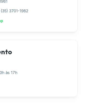
1981
(35) 3701-1982
pp
ento
13h às 17h