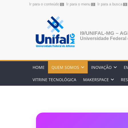
Ir para o conteúdo
Ir para o menu
Ir para a busca
1
2
3
Pular
para
o
I9/UNIFAL-MG – 
conteúdo
Universidade Federal 
HOME
QUEM SOMOS
INOVAÇÃO
E
VITRINE TECNOLÓGICA
MAKERSPACE
RES