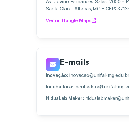
Av. Jovino Fernandes Sales, 2600 – P
Santa Clara, Alfenas/MG – CEP: 371
Ver no Google Maps
E-mails
Inovação:
inovacao@unifal-mg.edu.b
Incubadora:
incubadora@unifal-mg.e
NidusLab Maker:
niduslabmaker@unif