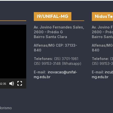
I9/UNIFAL-MG
NidusTe
Av. Jovino Fernandes Sales,
Av. Jovino 
2600 – Prédio G
2600 – Pré
Bairro Santa Clara
Bairro Sant
Alfenas/MG
CEP: 37133-
Alfenas/
840
840
Telefones:
(35) 3701-1981
Telefone:
(3
(35) 99153-3148 (Whatsapp)
(35) 99153-
E-mail:
inovacao@unifal-
E-mail:
incu
mg.edu.br
mg.edu.br
02:35
dorismo