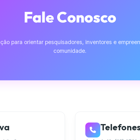
Fale Conosco
ção para orientar pesquisadores, inventores e empre
comunidade.
iva
Telefone