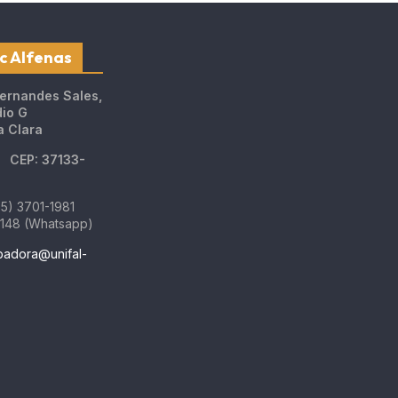
c Alfenas
Fernandes Sales,
dio G
a Clara
MG
CEP: 37133-
5) 3701-1981
3148 (Whatsapp)
badora@unifal-