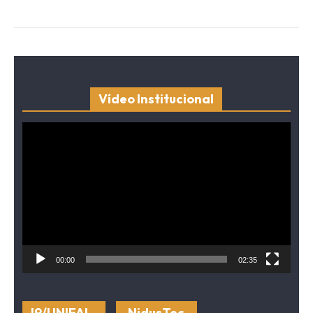
Vídeo Institucional
Tocador
de
vídeo
00:00
02:35
I9/UNIFAL-
NidusTec