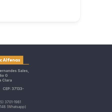
c Alfenas
Fernandes Sales,
dio G
a Clara
MG
CEP: 37133-
5) 3701-1981
3148 (Whatsapp)