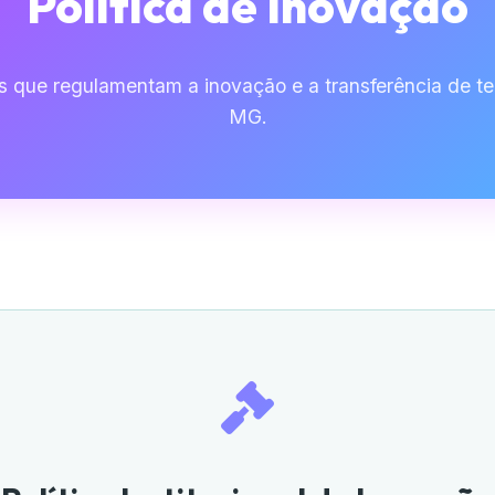
Política de Inovação
es que regulamentam a inovação e a transferência de t
MG.