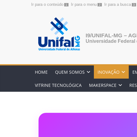
Ir para o conteúdo
Ir para o menu
Ir para a busca
1
2
3
Pular
para
o
I9/UNIFAL-MG – 
conteúdo
Universidade Federal 
HOME
QUEM SOMOS
INOVAÇÃO
E
VITRINE TECNOLÓGICA
MAKERSPACE
RES