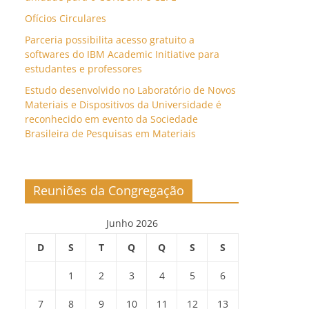
Ofícios Circulares
Parceria possibilita acesso gratuito a
softwares do IBM Academic Initiative para
estudantes e professores
Estudo desenvolvido no Laboratório de Novos
Materiais e Dispositivos da Universidade é
reconhecido em evento da Sociedade
Brasileira de Pesquisas em Materiais
Reuniões da Congregação
Junho 2026
D
S
T
Q
Q
S
S
1
2
3
4
5
6
7
8
9
10
11
12
13