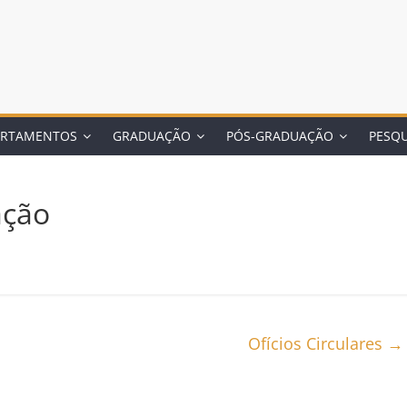
ARTAMENTOS
GRADUAÇÃO
PÓS-GRADUAÇÃO
PESQU
ação
Ofícios Circulares
→