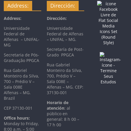
Address:
Dirección:
Address:
Dirección:
Universidade
Universidade
Federal de
Federal de Alfenas
Alfenas – UNIFAL-
– UNIFAL – MG.
MG
Secretaría de Post-
Secretaria de Pós-
Grado PPGCA
Graduação PPGCA
Rua Gabriel
Rua Gabriel
Monteiro da Silva,
Monteiro da Silva,
700, Prédio V –
700 – Prédio V –
Sala 008E –
Sala 008E
Alfenas – MG. CEP:
Alfenas – MG.
37130-001
Brazil
Horario de
CEP 37130-001
atención
: al
público en
Office hours:
general: 8 h 00 –
Monday to Friday,
17 h 00
8:00 a.m. – 5:00