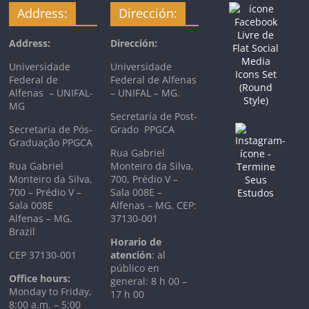
Address:
Dirección:
Address:
Dirección:
Universidade
Universidade
Federal de
Federal de Alfenas
Alfenas – UNIFAL-
– UNIFAL – MG.
MG
Secretaría de Post-
Secretaria de Pós-
Grado PPGCA
Graduação PPGCA
Rua Gabriel
Rua Gabriel
Monteiro da Silva,
Monteiro da Silva,
700, Prédio V –
700 – Prédio V –
Sala 008E –
Sala 008E
Alfenas – MG. CEP:
Alfenas – MG.
37130-001
Brazil
Horario de
CEP 37130-001
atención
: al
público en
Office hours:
general: 8 h 00 –
Monday to Friday,
17 h 00
8:00 a.m. – 5:00