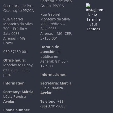
Secretaría de Post-
Secretaria de Pós-
Grado PPGCA
Graduação PPGCA
Rua Gabriel
Rua Gabriel
Monteiro da Silva,
Monteiro da Silva,
700, Prédio V –
700 – Prédio V –
Sala 008E –
Sala 008E
Alfenas – MG. CEP:
Alfenas – MG.
37130-001
Brazil
Horario de
CEP 37130-001
atención
: al
público en
Office hours:
general: 8 h 00 –
Monday to Friday,
17 h 00
8:00 a.m. – 5:00
p.m.
Informaciones:
Information:
Secretaria: Márcia
Lúcia Pereira
Secretary: Márcia
Avelar
Lúcia Pereira
Avelar
T
eléfono:
+55
(35)
3701-9683
Phone number: