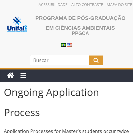
ACESSIBILIDADE
ALTO CONTRASTE
MAPA DO SITE
Skip
PROGRAMA DE PÓS-GRADUAÇÃO
to
content
EM CIÊNCIAS AMBIENTAIS
PPGCA
Ongoing Application
Process
Application Processes for Master’s students occur twice