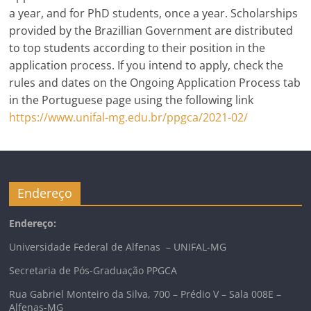
a year, and for PhD students, once a year. Scholarships
provided by the Brazillian Government are distributed
to top students according to their position in the
application process. If you intend to apply, check the
rules and dates on the Ongoing Application Process tab
in the Portuguese page using the following link
https://www.unifal-mg.edu.br/ppgca/2021-02/
Endereço
Endereço:
Universidade Federal de Alfenas – UNIFAL-MG
Secretaria de Pós-Graduação PPGCA
Rua Gabriel Monteiro da Silva, 700 – Prédio V – Sala 008E –
Alfenas-MG