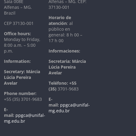
Sala 008E
Alfenas – MG. CEP:
Alfenas – MG.
37130-001
Brazil
Horario de
CEP 37130-001
atención
: al
público en
Office hours:
general: 8 h 00 –
Monday to Friday,
17 h 00
8:00 a.m. – 5:00
p.m.
Informaciones:
Information:
Secretaria: Márcia
Lúcia Pereira
Secretary: Márcia
Avelar
Lúcia Pereira
Avelar
T
eléfono:
+55
(35)
3701-9683
Phone number:
+55 (35) 3701-9683
E-
mail:
ppgca@unifal-
E-
mg.edu.br
mail:
ppgca@unifal-
mg.edu.br