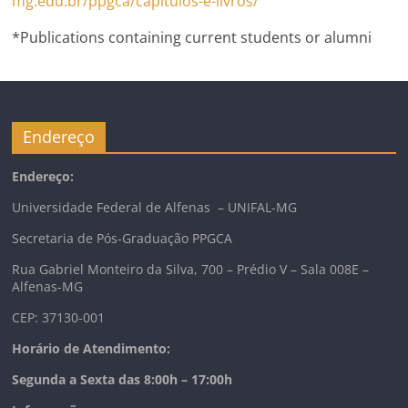
mg.edu.br/ppgca/capitulos-e-livros/
*Publications containing current students or alumni
Endereço
Endereço:
Universidade Federal de Alfenas – UNIFAL-MG
Secretaria de Pós-Graduação PPGCA
Rua Gabriel Monteiro da Silva, 700 – Prédio V – Sala 008E –
Alfenas-MG
CEP: 37130-001
Horário de Atendimento:
Segunda a Sexta das 8:00h – 17:00h