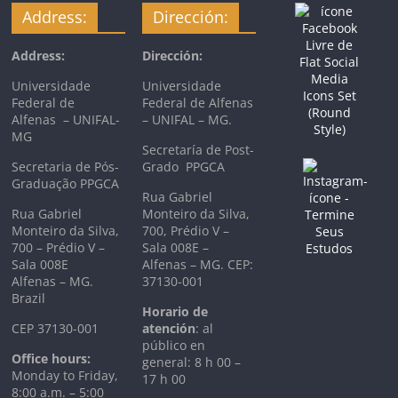
Address:
Dirección:
Address:
Dirección:
Universidade
Universidade
Federal de
Federal de Alfenas
Alfenas – UNIFAL-
– UNIFAL – MG.
MG
Secretaría de Post-
Secretaria de Pós-
Grado PPGCA
Graduação PPGCA
Rua Gabriel
Rua Gabriel
Monteiro da Silva,
Monteiro da Silva,
700, Prédio V –
700 – Prédio V –
Sala 008E –
Sala 008E
Alfenas – MG. CEP:
Alfenas – MG.
37130-001
Brazil
Horario de
CEP 37130-001
atención
: al
público en
Office hours:
general: 8 h 00 –
Monday to Friday,
17 h 00
8:00 a.m. – 5:00