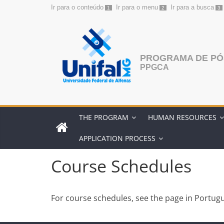
Ir para o conteúdo
Ir para o menu
Ir para a busca
1
2
3
Skip
to
content
PROGRAMA DE PÓ
PPGCA
THE PROGRAM
HUMAN RESOURCES
APPLICATION PROCESS
Course Schedules
For course schedules, see the page in Portugu