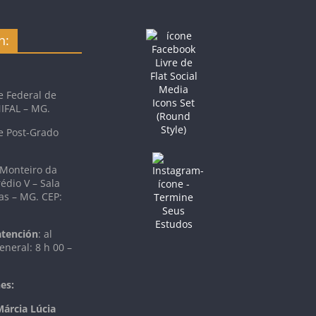
n:
e Federal de
NIFAL – MG.
e Post-Grado
 Monteiro da
rédio V – Sala
as – MG. CEP:
atención
: al
eneral: 8 h 00 –
es:
Márcia Lúcia