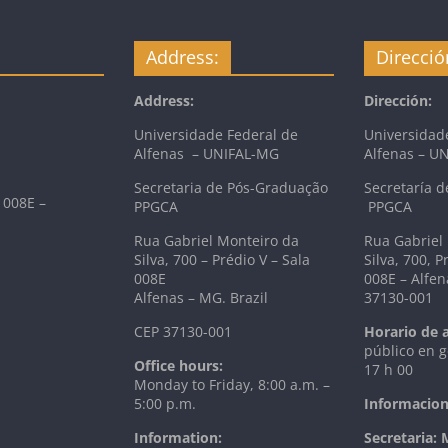
Address:
Direcció
Address:
Dirección:
Universidade Federal de
Universidad
Alfenas – UNIFAL-MG
Alfenas – U
Secretaria de Pós-Graduação
Secretaría d
 008E –
PPGCA
PPGCA
Rua Gabriel Monteiro da
Rua Gabriel
Silva, 700 – Prédio V – Sala
Silva, 700, P
008E
008E – Alfen
Alfenas – MG. Brazil
37130-001
CEP 37130-001
Horario de 
público en g
Office hours:
17 h 00
Monday to Friday, 8:00 a.m. –
5:00 p.m.
Informacion
Information:
Secretaria: 