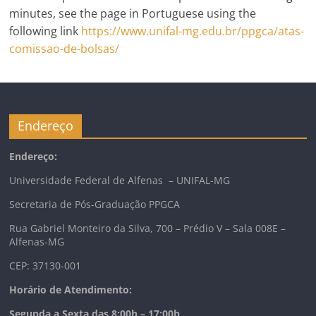
minutes, see the page in Portuguese using the
following link
https://www.unifal-mg.edu.br/ppgca/atas-
comissao-de-bolsas/
Endereço
Endereço:
Universidade Federal de Alfenas – UNIFAL-MG
Secretaria de Pós-Graduação PPGCA
Rua Gabriel Monteiro da Silva, 700 – Prédio V – Sala 008E –
Alfenas-MG
CEP: 37130-001
Horário de Atendimento:
Segunda a Sexta das 8:00h – 17:00h