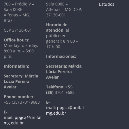
700 – Prédio V –
Sala 008E –
Sala 008E
Alfenas – MG. CEP:
Alfenas – MG.
37130-001
Brazil
Horario de
CEP 37130-001
atención
: al
público en
Office hours:
general: 8 h 00 –
Monday to Friday,
17 h 00
8:00 a.m. – 5:00
p.m.
Informaciones:
Information:
Secretaria: Márcia
Lúcia Pereira
Secretary: Márcia
Avelar
Lúcia Pereira
Avelar
T
eléfono:
+55
(35)
3701-9683
Phone number:
+55 (35) 3701-9683
E-
mail:
ppgca@unifal-
E-
mg.edu.br
mail:
ppgca@unifal-
mg.edu.br