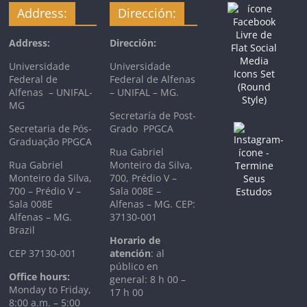
Address:
Dirección:
Address:
Dirección:
Universidade
Universidade
Federal de
Federal de Alfenas
Alfenas – UNIFAL-
– UNIFAL – MG.
MG
Secretaría de Post-
Secretaria de Pós-
Grado PPGCA
Graduação PPGCA
Rua Gabriel
Rua Gabriel
Monteiro da Silva,
Monteiro da Silva,
700, Prédio V –
700 – Prédio V –
Sala 008E –
Sala 008E
Alfenas – MG. CEP:
Alfenas – MG.
37130-001
Brazil
Horario de
CEP 37130-001
atención
: al
público en
Office hours:
general: 8 h 00 –
Monday to Friday,
17 h 00
8:00 a.m. – 5:00