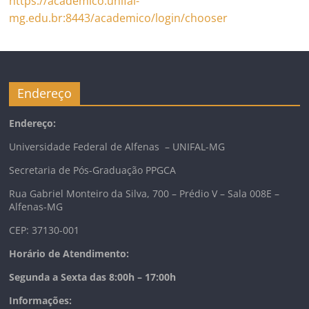
https://academico.unifal-
mg.edu.br:8443/academico/login/chooser
Endereço
Endereço:
Universidade Federal de Alfenas – UNIFAL-MG
Secretaria de Pós-Graduação PPGCA
Rua Gabriel Monteiro da Silva, 700 – Prédio V – Sala 008E –
Alfenas-MG
CEP: 37130-001
Horário de Atendimento:
Segunda a Sexta das 8:00h – 17:00h
Informações: