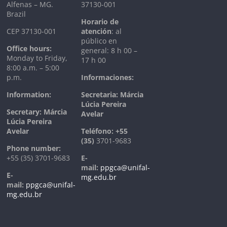
Alfenas – MG.
37130-001
Brazil
Horario de
CEP 37130-001
atención
: al
público en
Office hours:
general: 8 h 00 –
Monday to Friday,
17 h 00
8:00 a.m. – 5:00
p.m.
Informaciones:
Information:
Secretaria: Márcia
Lúcia Pereira
Secretary: Márcia
Avelar
Lúcia Pereira
Avelar
T
eléfono:
+55
(35)
3701-9683
Phone number:
+55 (35) 3701-9683
E-
mail:
ppgca@unifal-
E-
mg.edu.br
mail:
ppgca@unifal-
mg.edu.br