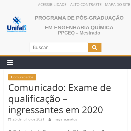
ACESSIBILIDADE
ALTO CONTRASTE
MAPA DO SITE
Pular
PROGRAMA DE PÓS-GRADUAÇÃO
para
o
EM ENGENHARIA QUÍMICA
PPGEQ – Mestrado
conteúdo
Comunicados
Comunicado: Exame de
qualificação –
ingressantes em 2020
26 de julho de 2021
mayara.matos