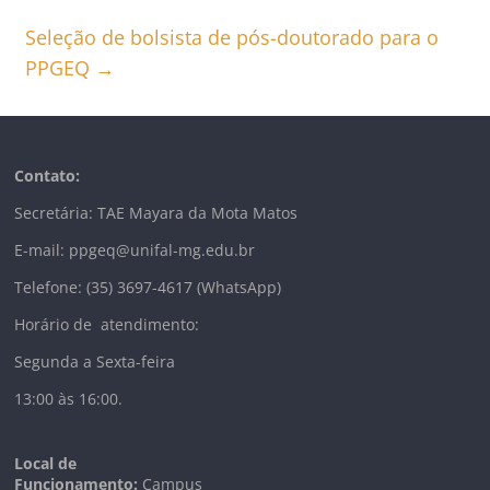
Seleção de bolsista de pós-doutorado para o
PPGEQ
→
Contato:
Secretária: TAE Mayara da Mota Matos
E-mail: ppgeq@unifal-mg.edu.br
Telefone: (35) 3697-4617 (WhatsApp)
Horário de atendimento:
Segunda a Sexta-feira
13:00 às 16:00.
Local de
Funcionamento:
Campus