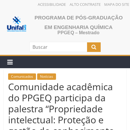
ACESSIBILIDADE
ALTO CONTRASTE
MAPA DO SITE
Pular
PROGRAMA DE PÓS-GRADUAÇÃO
para
o
EM ENGENHARIA QUÍMICA
PPGEQ – Mestrado
conteúdo
Comunicados
Notícias
Comunidade acadêmica
do PPGEQ participa da
palestra “Propriedade
intelectual: Proteção e