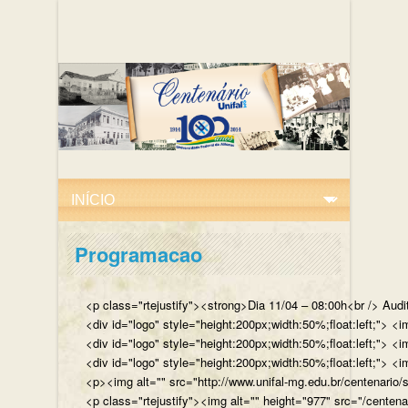
Programacao
<p class="rtejustify"><strong>Dia 11/04 – 08:00h<br /> Aud
<div id="logo" style="height:200px;width:50%;float:left;"
<div id="logo" style="height:200px;width:50%;float:left;"> 
<div id="logo" style="height:200px;width:50%;float:left;">
<p><img alt="" src="http://www.unifal-mg.edu.br/centenario/
<p class="rtejustify"><img alt="" height="977" src="/cent