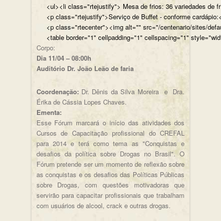
<ul><li class="rtejustify"> Mesa de frios: 36 variedades de fr
<p class="rtejustify">Serviço de Buffet - conforme cardápio:<
<p class="rtecenter"><img alt="" src="/centenario/sites/d
<table border="1" cellpadding="1" cellspacing="1" style="wid
Corpo:
Dia 11/04 – 08:00h
Auditório Dr. João Leão de faria
Coordenação:
Dr. Dênis da Silva Moreira e Dra.
Érika de Cássia Lopes Chaves.
Ementa:
Esse Fórum marcará o início das atividades dos
Cursos de Capacitação profissional do CREFAL
para 2014 e terá como tema as "Conquistas e
desafios da política sobre Drogas no Brasil". O
Fórum pretende ser um momento de reflexão sobre
as conquistas e os desafios das Políticas Públicas
sobre Drogas, com questões motivadoras que
servirão para capacitar profissionais que trabalham
com usuários de alcool, crack e outras drogas.