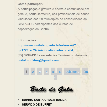
Como participar?
A participação é gratuita e aberta à comunidade em
geral e, particularmente, aos profissionais de saúde
vinculados aos 28 municípios do consorciados ao
CISLAGOS participantes dos cursos de
capacitação do Centro.
Informações:
http://www.unifal-mg.edu.br/extensao/?
q=1723_e_24_inicio_atividades_crefal
(35) 3299-1315 - secretárias Tamires ou Janaína
crefal.unifalmg@gmail.com
1
2
3
4
5
6
próximo ›
fim
Páginas
»
EDINHO SANTA CRUZ E BANDA
SERVIÇO DE BUFFET