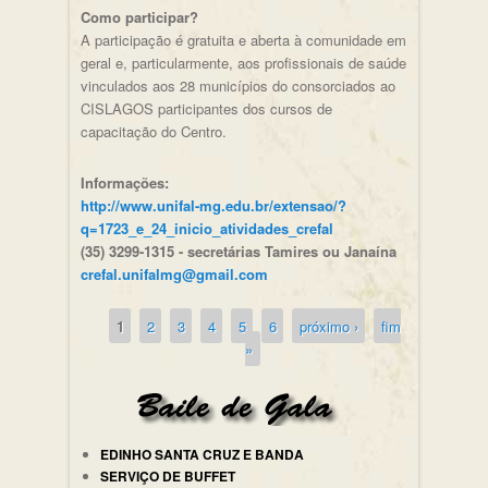
Como participar?
A participação é gratuita e aberta à comunidade em
geral e, particularmente, aos profissionais de saúde
vinculados aos 28 municípios do consorciados ao
CISLAGOS participantes dos cursos de
capacitação do Centro.
Informações:
http://www.unifal-mg.edu.br/extensao/?
q=1723_e_24_inicio_atividades_crefal
(35) 3299-1315 - secretárias Tamires ou Janaína
crefal.unifalmg@gmail.com
1
2
3
4
5
6
próximo ›
fim
Páginas
»
EDINHO SANTA CRUZ E BANDA
SERVIÇO DE BUFFET