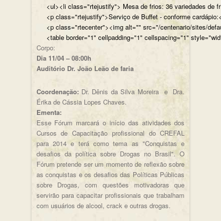
<ul><li class="rtejustify"> Mesa de frios: 36 variedades de fr
<p class="rtejustify">Serviço de Buffet - conforme cardápio:<
<p class="rtecenter"><img alt="" src="/centenario/sites/d
<table border="1" cellpadding="1" cellspacing="1" style="wid
Corpo:
Dia 11/04 – 08:00h
Auditório Dr. João Leão de faria
Coordenação:
Dr. Dênis da Silva Moreira e Dra.
Érika de Cássia Lopes Chaves.
Ementa:
Esse Fórum marcará o início das atividades dos
Cursos de Capacitação profissional do CREFAL
para 2014 e terá como tema as "Conquistas e
desafios da política sobre Drogas no Brasil". O
Fórum pretende ser um momento de reflexão sobre
as conquistas e os desafios das Políticas Públicas
sobre Drogas, com questões motivadoras que
servirão para capacitar profissionais que trabalham
com usuários de alcool, crack e outras drogas.