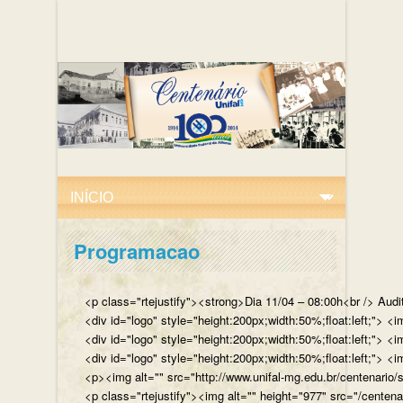
Programacao
<p class="rtejustify"><strong>Dia 11/04 – 08:00h<br /> Aud
<div id="logo" style="height:200px;width:50%;float:left;"
<div id="logo" style="height:200px;width:50%;float:left;"> 
<div id="logo" style="height:200px;width:50%;float:left;">
<p><img alt="" src="http://www.unifal-mg.edu.br/centenario/
<p class="rtejustify"><img alt="" height="977" src="/cent