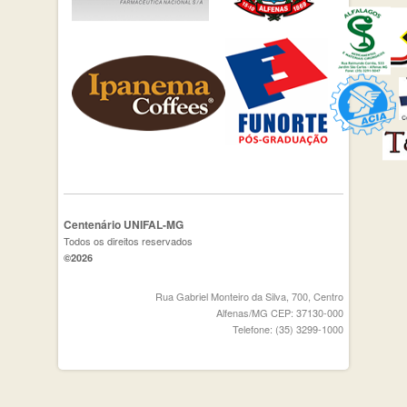
Centenário UNIFAL-MG
Todos os direitos reservados
©2026
Rua Gabriel Monteiro da Silva, 700, Centro
Alfenas/MG CEP: 37130-000
Telefone: (35) 3299-1000