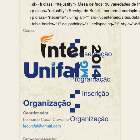
<ul><li class="rtejustify"> Mesa de frios: 36 variedades de fr
<p class="rtejustify">Serviço de Buffet - conforme cardápio:<
<p class="rtecenter"><img alt="" src="/centenario/sites/d
<table border="1" cellpadding="1" cellspacing="1" style="wid
Corpo:
▄▀
Apresentação
▄▀
Programação
▄▀ Inscrição
Organização
▄▀
Coordenador
Organização
Leonardo César Carvalho
leounifal@gmail.com
Sub-coordenador