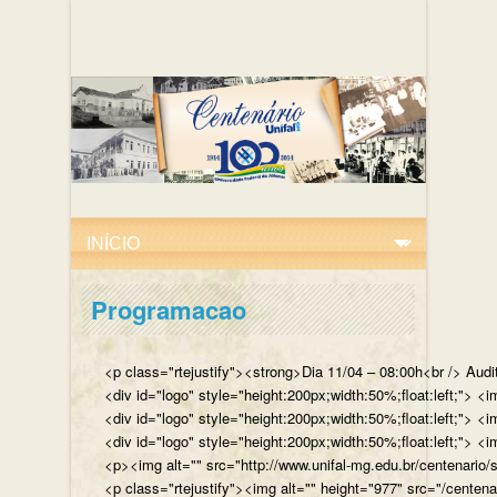
Programacao
<p class="rtejustify"><strong>Dia 11/04 – 08:00h<br /> Aud
<div id="logo" style="height:200px;width:50%;float:left;"
<div id="logo" style="height:200px;width:50%;float:left;"> 
<div id="logo" style="height:200px;width:50%;float:left;">
<p><img alt="" src="http://www.unifal-mg.edu.br/centenario/
<p class="rtejustify"><img alt="" height="977" src="/cent