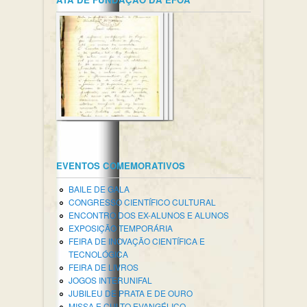
EVENTOS COMEMORATIVOS
BAILE DE GALA
CONGRESSO CIENTÍFICO CULTURAL
ENCONTRO DOS EX-ALUNOS E ALUNOS
EXPOSIÇÃO TEMPORÁRIA
FEIRA DE INOVAÇÃO CIENTÍFICA E
TECNOLÓGICA
FEIRA DE LIVROS
JOGOS INTERUNIFAL
JUBILEU DE PRATA E DE OURO
MISSA E CULTO EVANGÉLICO