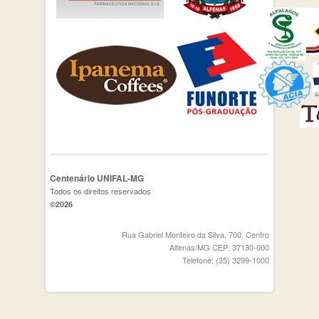
Centenário UNIFAL-MG
Todos os direitos reservados
©2026
Rua Gabriel Monteiro da Silva, 700, Centro
Alfenas/MG CEP: 37130-000
Telefone: (35) 3299-1000