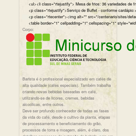
<ul><li class="rtejustify"> Mesa de frios: 36 variedades de fr
<p class="rtejustify">Serviço de Buffet - conforme cardápio:<
<p class="rtecenter"><img alt="" src="/centenario/sites/d
<table border="1" cellpadding="1" cellspacing="1" style="wid
Corpo:
Barista é o profissional especializado em cafés de
alta qualidade (cafés especiais). Também trabalha
criando novas bebidas baseadas em café,
utilizando-se de licores, cremes, bebidas
alcoólicas, entre outros.
Deve ser profundo conhecedor de todas as fases
da vida do café, desde o cultivo da planta, etapas
de processamento e beneficiamento do grão,
processos de torra e moagem, além, é claro, dos