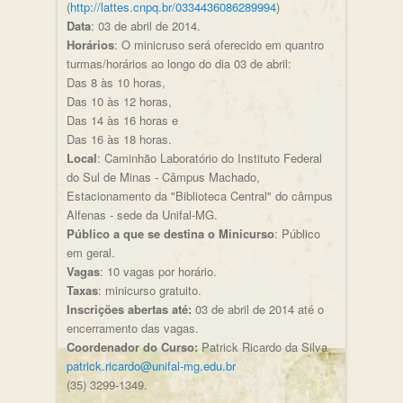
(
http://lattes.cnpq.br/0334436086289994
)
Data
: 03 de abril de 2014.
Horários
: O minicruso será oferecido em quantro
turmas/horários ao longo do dia 03 de abril:
Das 8 às 10 horas,
Das 10 às 12 horas,
Das 14 às 16 horas e
Das 16 às 18 horas.
Local
: Caminhão Laboratório do Instituto Federal
do Sul de Minas - Câmpus Machado,
Estacionamento da "Biblioteca Central" do câmpus
Alfenas - sede da Unifal-MG.
Público a que se destina o Minicurso
: Público
em geral.
Vagas
: 10 vagas por horário.
Taxas
: minicurso gratuito.
Inscrições abertas até:
03 de abril de 2014 até o
encerramento das vagas.
Coordenador do Curso:
Patrick Ricardo da Silva
patrick.ricardo@unifal-mg.edu.br
(35) 3299-1349.