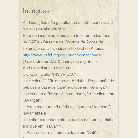
Incrições
As inscrições são gratuitas e estarão abertgas até
o dia 03 de abril de 2014.
Para se inscrever, é necessário estar cadastrado
no CAEX - Sistema de Controle de Ações de
Extensão da Universidade Federal de Alfenas:
http://www.unifal-mg.edu.br/caex/inscricoes/
O cadastro no CAEX é simples e gratuito.
Após concluir seu cadastro:
.: clique na aba "INSCRIÇÃO";
.: selecione* "Minicurso de Barista - Preparação de
bebidas a base de Café" e clique em "Avançar";
.: preencha o "Formulário de Inscrição" e clique em
"Avançar";
.: Escolha a turma/horário e clique em "Avançar",
novamente e
.: confirme atentamente os dados de sua inscrição
e clique em "salvar"**.
.: Para deixar o sistema, clique em "Sair".