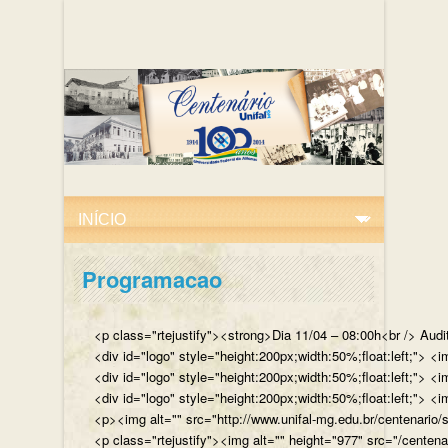
Programacao
<p class="rtejustify"><strong>Dia 11/04 – 08:00h<br /> Aud
<div id="logo" style="height:200px;width:50%;float:left;"
<div id="logo" style="height:200px;width:50%;float:left;"> 
<div id="logo" style="height:200px;width:50%;float:left;">
<p><img alt="" src="http://www.unifal-mg.edu.br/centenario/
<p class="rtejustify"><img alt="" height="977" src="/cent