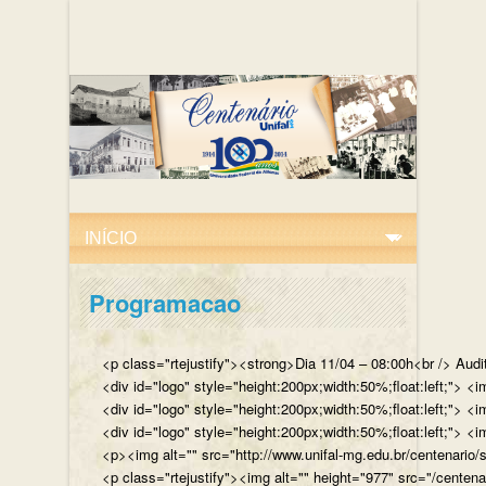
Programacao
<p class="rtejustify"><strong>Dia 11/04 – 08:00h<br /> Aud
<div id="logo" style="height:200px;width:50%;float:left;"
<div id="logo" style="height:200px;width:50%;float:left;"> 
<div id="logo" style="height:200px;width:50%;float:left;">
<p><img alt="" src="http://www.unifal-mg.edu.br/centenario/
<p class="rtejustify"><img alt="" height="977" src="/cent