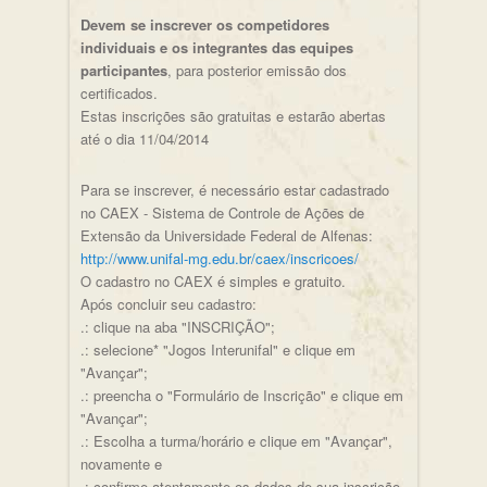
Devem se inscrever os competidores
individuais e os integrantes das equipes
participantes
, para posterior emissão dos
certificados.
Estas inscrições são gratuitas e estarão abertas
até o dia 11/04/2014
Para se inscrever, é necessário estar cadastrado
no CAEX - Sistema de Controle de Ações de
Extensão da Universidade Federal de Alfenas:
http://www.unifal-mg.edu.br/caex/inscricoes/
O cadastro no CAEX é simples e gratuito.
Após concluir seu cadastro:
.: clique na aba "INSCRIÇÃO";
.: selecione* "Jogos Interunifal" e clique em
"Avançar";
.: preencha o "Formulário de Inscrição" e clique em
"Avançar";
.: Escolha a turma/horário e clique em "Avançar",
novamente e
.: confirme atentamente os dados de sua inscrição