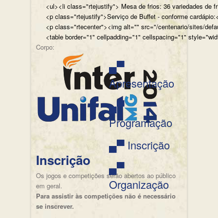
<ul><li class="rtejustify"> Mesa de frios: 36 variedades de fr
<p class="rtejustify">Serviço de Buffet - conforme cardápio:<
<p class="rtecenter"><img alt="" src="/centenario/sites/d
<table border="1" cellpadding="1" cellspacing="1" style="wid
Corpo:
▄▀
Apresentação
▄▀
Programação
▄▀ Inscrição
Inscrição
▄▀
Os jogos e competições serão abertos ao público
Organização
em geral.
Para assistir às competições não é necessário
se inscrever.