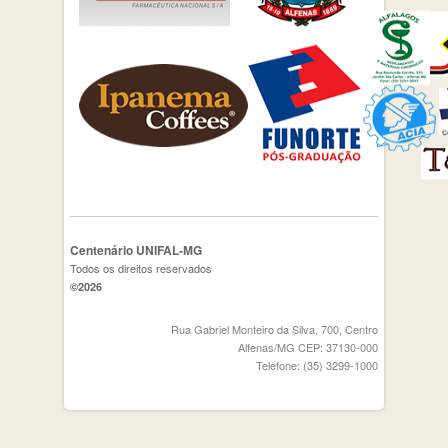
Centenário UNIFAL-MG
Todos os direitos reservados
©2026
Rua Gabriel Monteiro da Silva, 700, Centro
Alfenas/MG CEP: 37130-000
Telefone: (35) 3299-1000