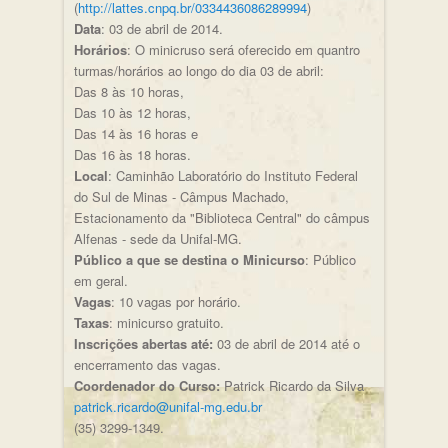
(
http://lattes.cnpq.br/0334436086289994
)
Data
: 03 de abril de 2014.
Horários
: O minicruso será oferecido em quantro
turmas/horários ao longo do dia 03 de abril:
Das 8 às 10 horas,
Das 10 às 12 horas,
Das 14 às 16 horas e
Das 16 às 18 horas.
Local
: Caminhão Laboratório do Instituto Federal
do Sul de Minas - Câmpus Machado,
Estacionamento da "Biblioteca Central" do câmpus
Alfenas - sede da Unifal-MG.
Público a que se destina o Minicurso
: Público
em geral.
Vagas
: 10 vagas por horário.
Taxas
: minicurso gratuito.
Inscrições abertas até:
03 de abril de 2014 até o
encerramento das vagas.
Coordenador do Curso:
Patrick Ricardo da Silva
patrick.ricardo@unifal-mg.edu.br
(35) 3299-1349.