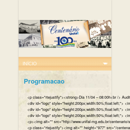
Programacao
<p class="rtejustify"><strong>Dia 11/04 – 08:00h<br /> Aud
<div id="logo" style="height:200px;width:50%;float:left;"
<div id="logo" style="height:200px;width:50%;float:left;"> 
<div id="logo" style="height:200px;width:50%;float:left;">
<p><img alt="" src="http://www.unifal-mg.edu.br/centenario/
<p class="rtejustify"><img alt="" height="977" src="/cent