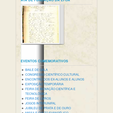
EVENTOS COMEMORATIVOS
BAILE DE GALA
CONGRESSO CIENTÍFICO CULTURAL
ENCONTRO DOS EX-ALUNOS E ALUNOS
EXPOSIÇÃO TEMPORÁRIA
FEIRA DE INOVAÇÃO CIENTÍFICA E
TECNOLÓGICA
FEIRA DE LIVROS
JOGOS INTERUNIFAL
JUBILEU DE PRATA E DE OURO
MISSA E CULTO EVANGÉLICO