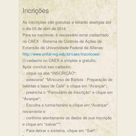
Incrições
As inscrições são gratuitas e estarão abertgas até
o dia 03 de abril de 2014.
Para se inscrever, é necessário estar cadastrado
no CAEX - Sistema de Controle de Ações de
Extensão da Universidade Federal de Alfenas:
http://www.unifal-mg.edu.br/caex/inscricoes/
O cadastro no CAEX é simples e gratuito.
Após concluir seu cadastro:
.: clique na aba "INSCRIÇÃO";
.: selecione* "Minicurso de Barista - Preparação de
bebidas a base de Café" e clique em "Avançar";
.: preencha o "Formulário de Inscrição" e clique em
"Avançar";
.: Escolha a turma/horário e clique em "Avançar",
novamente e
.: confirme atentamente os dados de sua inscrição
e clique em "salvar"**.
.: Para deixar o sistema, clique em "Sair".