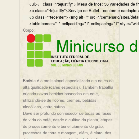
<ul><li class="rtejustify"> Mesa de frios: 36 variedades de fr
<p class="rtejustify">Serviço de Buffet - conforme cardápio:<
<p class="rtecenter"><img alt="" src="/centenario/sites/d
<table border="1" cellpadding="1" cellspacing="1" style="wid
Corpo:
Barista é o profissional especializado em cafés de
alta qualidade (cafés especiais). Também trabalha
criando novas bebidas baseadas em café,
utilizando-se de licores, cremes, bebidas
alcoólicas, entre outros.
Deve ser profundo conhecedor de todas as fases
da vida do café, desde o cultivo da planta, etapas
de processamento e beneficiamento do grão,
processos de torra e moagem, além, é claro, dos