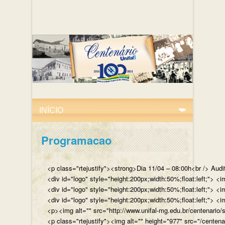
Programacao
<p class="rtejustify"><strong>Dia 11/04 – 08:00h<br /> Aud
<div id="logo" style="height:200px;width:50%;float:left;"
<div id="logo" style="height:200px;width:50%;float:left;"> 
<div id="logo" style="height:200px;width:50%;float:left;">
<p><img alt="" src="http://www.unifal-mg.edu.br/centenario/
<p class="rtejustify"><img alt="" height="977" src="/cent