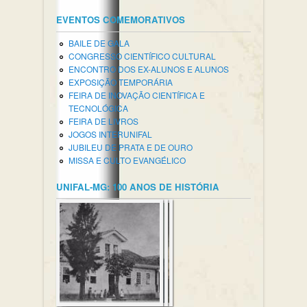
EVENTOS COMEMORATIVOS
BAILE DE GALA
CONGRESSO CIENTÍFICO CULTURAL
ENCONTRO DOS EX-ALUNOS E ALUNOS
EXPOSIÇÃO TEMPORÁRIA
FEIRA DE INOVAÇÃO CIENTÍFICA E
TECNOLÓGICA
FEIRA DE LIVROS
JOGOS INTERUNIFAL
JUBILEU DE PRATA E DE OURO
MISSA E CULTO EVANGÉLICO
UNIFAL-MG: 100 ANOS DE HISTÓRIA