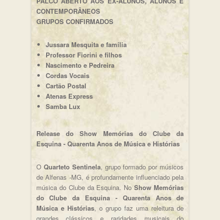
PALCO ABERTO AOS EX-ALUNOS, ALUNOS E
CONTEMPORÂNEOS
GRUPOS CONFIRMADOS
Jussara Mesquita e família
Professor Fiorini e filhos
Nascimento e Pedreira
Cordas Vocais
Cartão Postal
Atenas Express
Samba Lux
Release do Show Memórias do Clube da
Esquina - Quarenta Anos de Música e Histórias
O
Quarteto Sentinela
, grupo formado por músicos
de Alfenas -MG, é profundamente influenciado pela
música do Clube da Esquina. No
Show Memórias
do Clube da Esquina - Quarenta Anos de
Música e Histórias
, o grupo faz uma releitura de
grandes clássicos e raridades musicais do