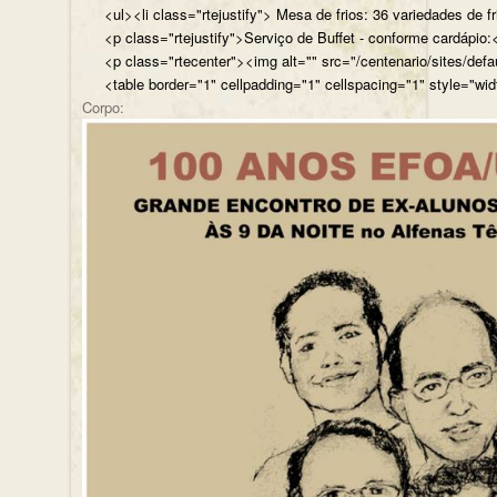
<ul><li class="rtejustify"> Mesa de frios: 36 variedades de fr
<p class="rtejustify">Serviço de Buffet - conforme cardápio:<
<p class="rtecenter"><img alt="" src="/centenario/sites/d
<table border="1" cellpadding="1" cellspacing="1" style="wid
Corpo: