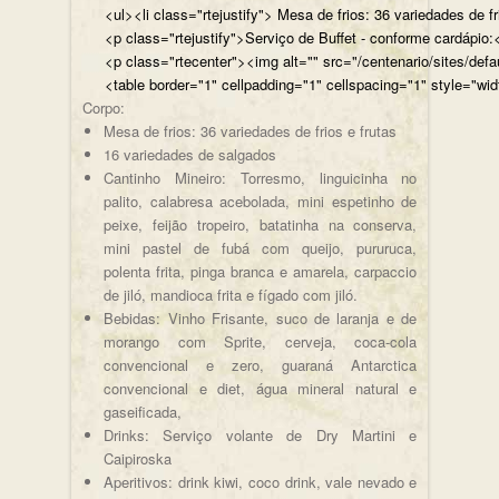
<ul><li class="rtejustify"> Mesa de frios: 36 variedades de fr
<p class="rtejustify">Serviço de Buffet - conforme cardápio:<
<p class="rtecenter"><img alt="" src="/centenario/sites/d
<table border="1" cellpadding="1" cellspacing="1" style="wid
Corpo:
Mesa de frios: 36 variedades de frios e frutas
16 variedades de salgados
Cantinho Mineiro: Torresmo, linguicinha no
palito, calabresa acebolada, mini espetinho de
peixe, feijão tropeiro, batatinha na conserva,
mini pastel de fubá com queijo, pururuca,
polenta frita, pinga branca e amarela, carpaccio
de jiló, mandioca frita e fígado com jiló.
Bebidas: Vinho Frisante, suco de laranja e de
morango com Sprite, cerveja, coca-cola
convencional e zero, guaraná Antarctica
convencional e diet, água mineral natural e
gaseificada,
Drinks: Serviço volante de Dry Martini e
Caipiroska
Aperitivos: drink kiwi, coco drink, vale nevado e