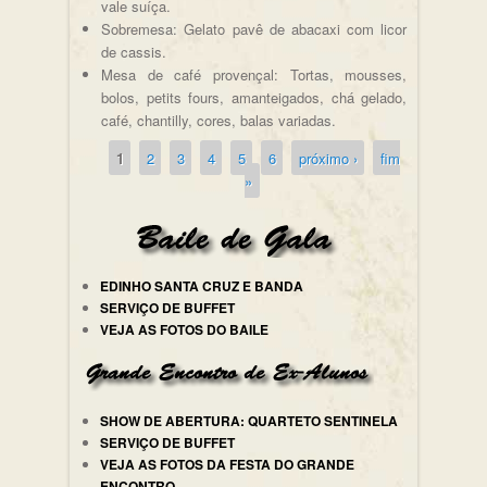
vale suíça.
Sobremesa: Gelato pavê de abacaxi com licor
de cassis.
Mesa de café provençal: Tortas, mousses,
bolos, petits fours, amanteigados, chá gelado,
café, chantilly, cores, balas variadas.
1
2
3
4
5
6
próximo ›
fim
Páginas
»
EDINHO SANTA CRUZ E BANDA
SERVIÇO DE BUFFET
VEJA AS FOTOS DO BAILE
SHOW DE ABERTURA: QUARTETO SENTINELA
SERVIÇO DE BUFFET
VEJA AS FOTOS DA FESTA DO GRANDE
ENCONTRO