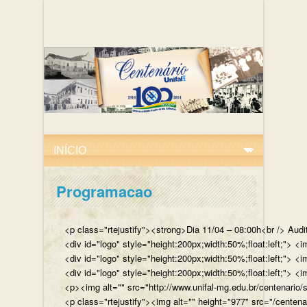
Programacao
<p class="rtejustify"><strong>Dia 11/04 – 08:00h<br /> Aud
<div id="logo" style="height:200px;width:50%;float:left;"
<div id="logo" style="height:200px;width:50%;float:left;"> 
<div id="logo" style="height:200px;width:50%;float:left;">
<p><img alt="" src="http://www.unifal-mg.edu.br/centenario/
<p class="rtejustify"><img alt="" height="977" src="/cent