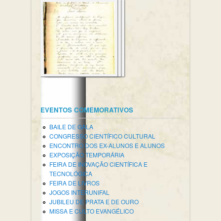
EVENTOS COMEMORATIVOS
BAILE DE GALA
CONGRESSO CIENTÍFICO CULTURAL
ENCONTRO DOS EX-ALUNOS E ALUNOS
EXPOSIÇÃO TEMPORÁRIA
FEIRA DE INOVAÇÃO CIENTÍFICA E
TECNOLÓGICA
FEIRA DE LIVROS
JOGOS INTERUNIFAL
JUBILEU DE PRATA E DE OURO
MISSA E CULTO EVANGÉLICO