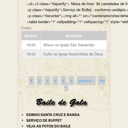
<ul><li class="rtejustify"> Mesa de frios: 36 variedades de fr
<p class="rtejustify">Serviço de Buffet - conforme cardápio:<
<p class="rtecenter"><img alt="" src="/centenario/sites/d
<table border="1" cellpadding="1" cellspacing="1" style="wid
Corpo:
Horário
Atividade
19:00
Missa na Igreja São Sebastião
19:00
Culto na Igreja Assembleia de Deus
1
2
3
4
5
6
próximo ›
fim
Páginas
»
EDINHO SANTA CRUZ E BANDA
SERVIÇO DE BUFFET
VEJA AS FOTOS DO BAILE