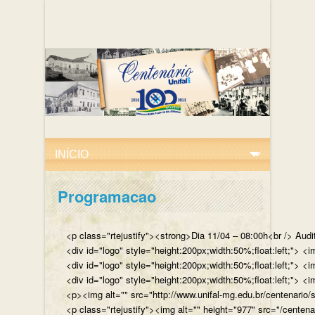
Programacao
<p class="rtejustify"><strong>Dia 11/04 – 08:00h<br /> Aud
<div id="logo" style="height:200px;width:50%;float:left;"
<div id="logo" style="height:200px;width:50%;float:left;"> 
<div id="logo" style="height:200px;width:50%;float:left;">
<p><img alt="" src="http://www.unifal-mg.edu.br/centenario/
<p class="rtejustify"><img alt="" height="977" src="/cent