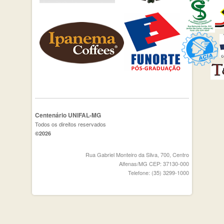
Centenário UNIFAL-MG
Todos os direitos reservados
©2026
Rua Gabriel Monteiro da Silva, 700, Centro
Alfenas/MG CEP: 37130-000
Telefone: (35) 3299-1000