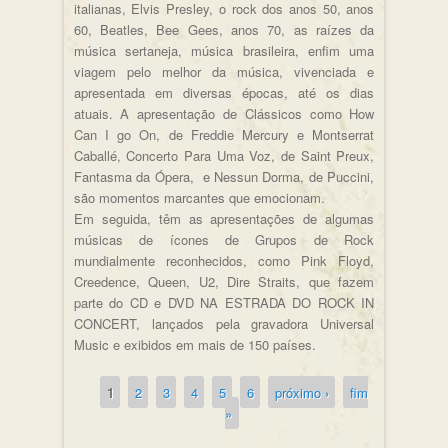
italianas, Elvis Presley, o rock dos anos 50, anos
60, Beatles, Bee Gees, anos 70, as raízes da
música sertaneja, música brasileira, enfim uma
viagem pelo melhor da música, vivenciada e
apresentada em diversas épocas, até os dias
atuais. A apresentação de Clássicos como How
Can I go On, de Freddie Mercury e Montserrat
Caballé, Concerto Para Uma Voz, de Saint Preux,
Fantasma da Ópera, e Nessun Dorma, de Puccini,
são momentos marcantes que emocionam.
Em seguida, têm as apresentações de algumas
músicas de ícones de Grupos de Rock
mundialmente reconhecidos, como Pink Floyd,
Creedence, Queen, U2, Dire Straits, que fazem
parte do CD e DVD NA ESTRADA DO ROCK IN
CONCERT, lançados pela gravadora Universal
Music e exibidos em mais de 150 países.
1
2
3
4
5
6
próximo ›
fim
Páginas
»