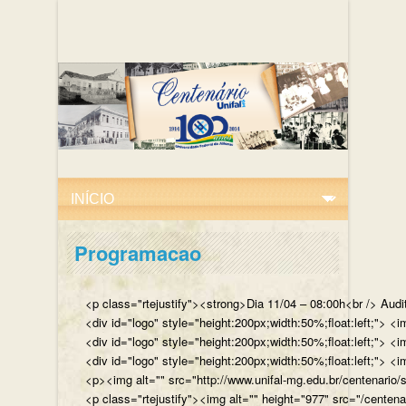
Programacao
<p class="rtejustify"><strong>Dia 11/04 – 08:00h<br /> Aud
<div id="logo" style="height:200px;width:50%;float:left;"
<div id="logo" style="height:200px;width:50%;float:left;"> 
<div id="logo" style="height:200px;width:50%;float:left;">
<p><img alt="" src="http://www.unifal-mg.edu.br/centenario/
<p class="rtejustify"><img alt="" height="977" src="/cent