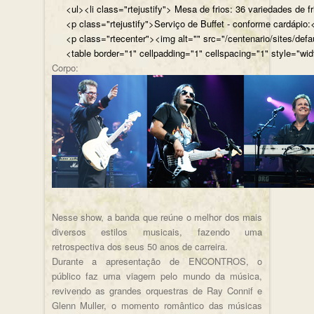
<ul><li class="rtejustify"> Mesa de frios: 36 variedades de fr
<p class="rtejustify">Serviço de Buffet - conforme cardápio:<
<p class="rtecenter"><img alt="" src="/centenario/sites/d
<table border="1" cellpadding="1" cellspacing="1" style="wid
Corpo:
Nesse show, a banda que reúne o melhor dos mais
diversos estilos musicais, fazendo uma
retrospectiva dos seus 50 anos de carreira.
Durante a apresentação de ENCONTROS, o
público faz uma viagem pelo mundo da música,
revivendo as grandes orquestras de Ray Connif e
Glenn Muller, o momento romântico das músicas