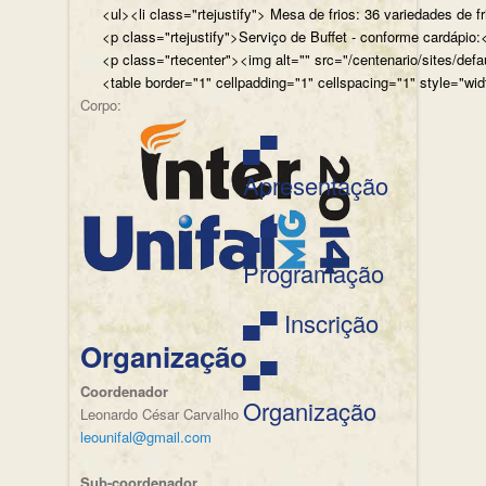
<ul><li class="rtejustify"> Mesa de frios: 36 variedades de fr
<p class="rtejustify">Serviço de Buffet - conforme cardápio:<
<p class="rtecenter"><img alt="" src="/centenario/sites/d
<table border="1" cellpadding="1" cellspacing="1" style="wid
Corpo:
▄▀
Apresentação
▄▀
Programação
▄▀ Inscrição
Organização
▄▀
Coordenador
Organização
Leonardo César Carvalho
leounifal@gmail.com
Sub-coordenador