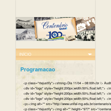
Programacao
<p class="rtejustify"><strong>Dia 11/04 – 08:00h<br /> Aud
<div id="logo" style="height:200px;width:50%;float:left;"
<div id="logo" style="height:200px;width:50%;float:left;"> 
<div id="logo" style="height:200px;width:50%;float:left;">
<p><img alt="" src="http://www.unifal-mg.edu.br/centenario/
<p class="rtejustify"><img alt="" height="977" src="/cent