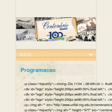
Programacao
<p class="rtejustify"><strong>Dia 11/04 – 08:00h<br /> Aud
<div id="logo" style="height:200px;width:50%;float:left;"
<div id="logo" style="height:200px;width:50%;float:left;"> 
<div id="logo" style="height:200px;width:50%;float:left;">
<p><img alt="" src="http://www.unifal-mg.edu.br/centenario/
<p class="rtejustify"><img alt="" height="977" src="/cent