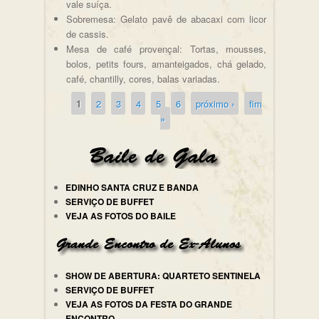
vale suíça.
Sobremesa: Gelato pavê de abacaxi com licor
de cassis.
Mesa de café provençal: Tortas, mousses,
bolos, petits fours, amanteigados, chá gelado,
café, chantilly, cores, balas variadas.
1
2
3
4
5
6
próximo ›
fim
Páginas
»
EDINHO SANTA CRUZ E BANDA
SERVIÇO DE BUFFET
VEJA AS FOTOS DO BAILE
SHOW DE ABERTURA: QUARTETO SENTINELA
SERVIÇO DE BUFFET
VEJA AS FOTOS DA FESTA DO GRANDE
ENCONTRO