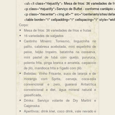
<ul><li class="rtejustify"> Mesa de frios: 36 variedades de fr
<p class="rtejustify">Serviço de Buffet - conforme cardápio:<
<p class="rtecenter"><img alt="" src="/centenario/sites/d
<table border="1" cellpadding="1" cellspacing="1" style="wid
Corpo:
Mesa de frios: 36 variedades de frios e frutas
16 variedades de salgados
Cantinho Mineiro: Torresmo, linguicinha no
palito, calabresa acebolada, mini espetinho de
peixe, feijão tropeiro, batatinha na conserva,
mini pastel de fubá com queijo, pururuca,
polenta frita, pinga branca e amarela, carpaccio
de jiló, mandioca frita e fígado com jiló.
Bebidas: Vinho Frisante, suco de laranja e de
morango com Sprite, cerveja, coca-cola
convencional e zero, guaraná Antarctica
convencional e diet, água mineral natural e
gaseificada,
Drinks: Serviço volante de Dry Martini e
Caipiroska
Aperitivos: drink kiwi, coco drink, vale nevado e