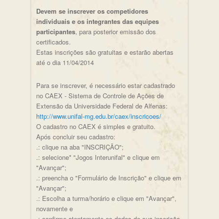
Devem se inscrever os competidores
individuais e os integrantes das equipes
participantes
, para posterior emissão dos
certificados.
Estas inscrições são gratuitas e estarão abertas
até o dia 11/04/2014
Para se inscrever, é necessário estar cadastrado
no CAEX - Sistema de Controle de Ações de
Extensão da Universidade Federal de Alfenas:
http://www.unifal-mg.edu.br/caex/inscricoes/
O cadastro no CAEX é simples e gratuito.
Após concluir seu cadastro:
.: clique na aba "INSCRIÇÃO";
.: selecione* "Jogos Interunifal" e clique em
"Avançar";
.: preencha o "Formulário de Inscrição" e clique em
"Avançar";
.: Escolha a turma/horário e clique em "Avançar",
novamente e
.: confirme atentamente os dados de sua inscrição