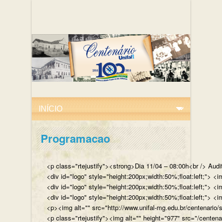
Programacao
<p class="rtejustify"><strong>Dia 11/04 – 08:00h<br /> Aud
<div id="logo" style="height:200px;width:50%;float:left;"
<div id="logo" style="height:200px;width:50%;float:left;"> 
<div id="logo" style="height:200px;width:50%;float:left;">
<p><img alt="" src="http://www.unifal-mg.edu.br/centenario/
<p class="rtejustify"><img alt="" height="977" src="/cent