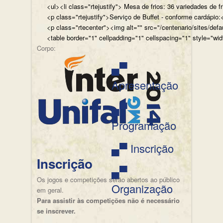
<ul><li class="rtejustify"> Mesa de frios: 36 variedades de fr
<p class="rtejustify">Serviço de Buffet - conforme cardápio:<
<p class="rtecenter"><img alt="" src="/centenario/sites/d
<table border="1" cellpadding="1" cellspacing="1" style="wid
Corpo:
▄▀
Apresentação
▄▀
Programação
▄▀ Inscrição
Inscrição
▄▀
Os jogos e competições serão abertos ao público
Organização
em geral.
Para assistir às competições não é necessário
se inscrever.