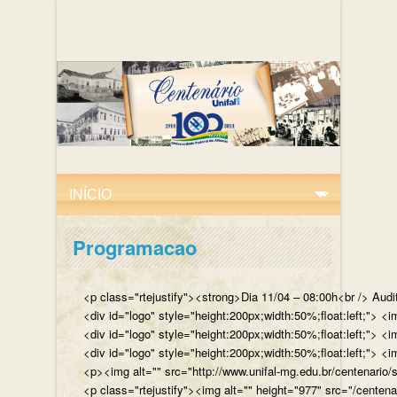
Programacao
<p class="rtejustify"><strong>Dia 11/04 – 08:00h<br /> Aud
<div id="logo" style="height:200px;width:50%;float:left;"
<div id="logo" style="height:200px;width:50%;float:left;"> 
<div id="logo" style="height:200px;width:50%;float:left;">
<p><img alt="" src="http://www.unifal-mg.edu.br/centenario/
<p class="rtejustify"><img alt="" height="977" src="/cent