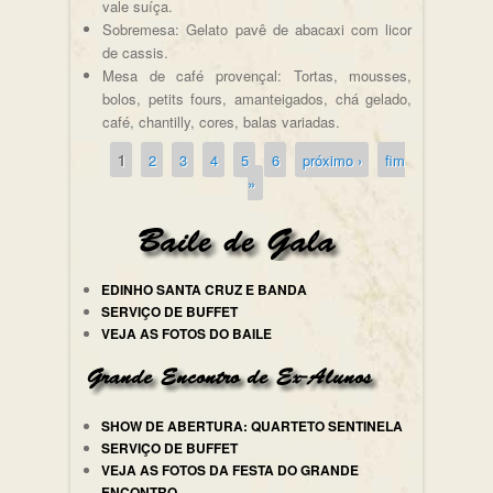
vale suíça.
Sobremesa: Gelato pavê de abacaxi com licor
de cassis.
Mesa de café provençal: Tortas, mousses,
bolos, petits fours, amanteigados, chá gelado,
café, chantilly, cores, balas variadas.
1
2
3
4
5
6
próximo ›
fim
Páginas
»
EDINHO SANTA CRUZ E BANDA
SERVIÇO DE BUFFET
VEJA AS FOTOS DO BAILE
SHOW DE ABERTURA: QUARTETO SENTINELA
SERVIÇO DE BUFFET
VEJA AS FOTOS DA FESTA DO GRANDE
ENCONTRO