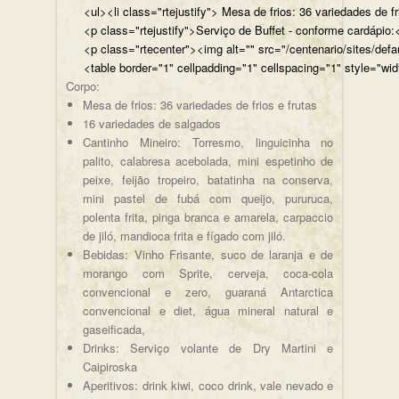
<ul><li class="rtejustify"> Mesa de frios: 36 variedades de fr
<p class="rtejustify">Serviço de Buffet - conforme cardápio:<
<p class="rtecenter"><img alt="" src="/centenario/sites/d
<table border="1" cellpadding="1" cellspacing="1" style="wid
Corpo:
Mesa de frios: 36 variedades de frios e frutas
16 variedades de salgados
Cantinho Mineiro: Torresmo, linguicinha no
palito, calabresa acebolada, mini espetinho de
peixe, feijão tropeiro, batatinha na conserva,
mini pastel de fubá com queijo, pururuca,
polenta frita, pinga branca e amarela, carpaccio
de jiló, mandioca frita e fígado com jiló.
Bebidas: Vinho Frisante, suco de laranja e de
morango com Sprite, cerveja, coca-cola
convencional e zero, guaraná Antarctica
convencional e diet, água mineral natural e
gaseificada,
Drinks: Serviço volante de Dry Martini e
Caipiroska
Aperitivos: drink kiwi, coco drink, vale nevado e