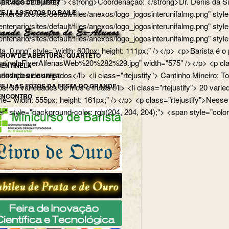
p> <p class="rtejustify"><strong>Coordenação: </strong>Dr. Dênis d
SERVIÇO DE BUFFET
VEJA AS FOTOS DO BAILE
edu.br/centenario/sites/default/files/anexos/logo_jogosinterunifa
.br/centenario/sites/default/files/anexos/logo_jogosinterunifalmg.p
u.br/centenario/sites/default/files/anexos/logo_jogosinterunifalmg.
rista_0.png" style="width: 600px; height: 111px;" /></p> <p>Barista
SHOW DE ABERTURA: QUARTETO
uartetoSentinelaFlyerAlfenasWeb%20%282%29.jpg" width="575" /></p>
SENTINELA
 variedades de salgados</li> <li class="rtejustify"> Cantinho Mineiro:
SERVIÇO DE BUFFET
VEJA AS FOTOS DA FESTA DO GRANDE
ios: 36 variedades de frios e frutas</li> <li class="rtejustify"> 20 v
ENCONTRO
jpg" style="width: 555px; height: 161px;" /></p> <p class="rteju
r" style="background-color: rgb(204, 204, 204);"> <span style="color: