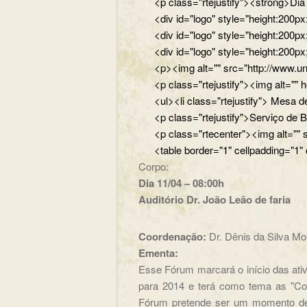
<p class="rtejustify"><strong>Di
<div id="logo" style="height:200
<div id="logo" style="height:200p
<div id="logo" style="height:200p
<p><img alt="" src="http://www.un
<p class="rtejustify"><img alt="
<ul><li class="rtejustify"> Mesa de
<p class="rtejustify">Serviço de B
<p class="rtecenter"><img alt=""
<table border="1" cellpadding="1"
Corpo:
Dia 11/04 – 08:00h
Auditório Dr. João Leão de faria
Coordenação:
Dr. Dênis da Silva M
Ementa:
Esse Fórum marcará o início das at
para 2014 e terá como tema as "Con
Fórum pretende ser um momento de r