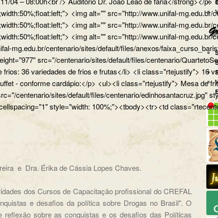
a 11/04 – 08:00h<br /> Auditório Dr. João Leão de faria</strong></
px;width:50%;float:left;"> <img alt="" src="http://www.unifal-mg.
x;width:50%;float:left;"> <img alt="" src="http://www.unifal-mg.edu
x;width:50%;float:left;"> <img alt="" src="http://www.unifal-mg.ed
ifal-mg.edu.br/centenario/sites/default/files/anexos/faixa_curso_ba
" height="977" src="/centenario/sites/default/files/centenario/Q
 frios: 36 variedades de frios e frutas</li> <li class="rtejustify"> 16
uffet - conforme cardápio:</p> <ul><li class="rtejustify"> Mesa de fr
 src="/centenario/sites/default/files/centenario/edinhosantacruz.
 cellspacing="1" style="width: 100%;"><tbody><tr><td class="rtecente
oreira e Dra. Érika de Cássia Lopes Chaves.
ividades dos Cursos de Capacitação profissional do CREFAL
quistas e desafios da política sobre Drogas no Brasil". O
eflexão sobre as conquistas e os desafios das Políticas