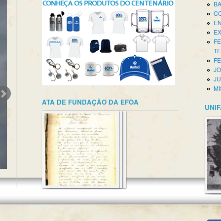
BA
CO
EN
EX
FE
T
FE
JO
JU
MI
ATA DE FUNDAÇÃO DA EFOA
UNIF