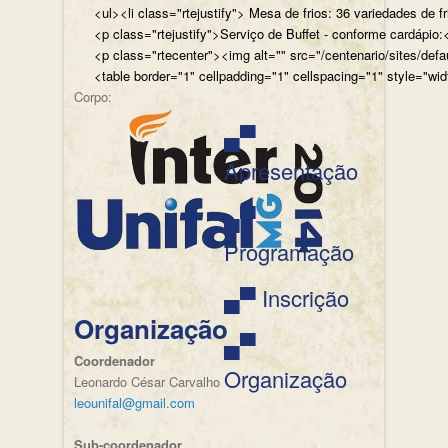
<ul><li class="rtejustify"> Mesa de frios: 36 variedades de fr
<p class="rtejustify">Serviço de Buffet - conforme cardápio:<
<p class="rtecenter"><img alt="" src="/centenario/sites/d
<table border="1" cellpadding="1" cellspacing="1" style="wid
Corpo:
▄▀
Apresentação
▄▀
Programação
▄▀ Inscrição
Organização
▄▀
Coordenador
Organização
Leonardo César Carvalho
leounifal@gmail.com
Sub-coordenador