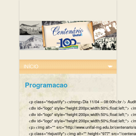
Programacao
<p class="rtejustify"><strong>Dia 11/04 – 08:00h<br /> Aud
<div id="logo" style="height:200px;width:50%;float:left;"
<div id="logo" style="height:200px;width:50%;float:left;"> 
<div id="logo" style="height:200px;width:50%;float:left;">
<p><img alt="" src="http://www.unifal-mg.edu.br/centenario/
<p class="rtejustify"><img alt="" height="977" src="/cent