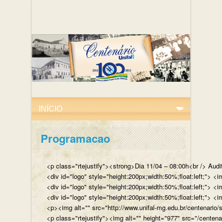
Programacao
<p class="rtejustify"><strong>Dia 11/04 – 08:00h<br /> Aud
<div id="logo" style="height:200px;width:50%;float:left;"
<div id="logo" style="height:200px;width:50%;float:left;"> 
<div id="logo" style="height:200px;width:50%;float:left;">
<p><img alt="" src="http://www.unifal-mg.edu.br/centenario/
<p class="rtejustify"><img alt="" height="977" src="/cent