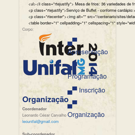
<ul><li class="rtejustify"> Mesa de frios: 36 variedades de fr
<p class="rtejustify">Serviço de Buffet - conforme cardápio:<
<p class="rtecenter"><img alt="" src="/centenario/sites/d
<table border="1" cellpadding="1" cellspacing="1" style="wid
Corpo:
▄▀
Apresentação
▄▀
Programação
▄▀ Inscrição
Organização
▄▀
Coordenador
Organização
Leonardo César Carvalho
leounifal@gmail.com
Sub-coordenador