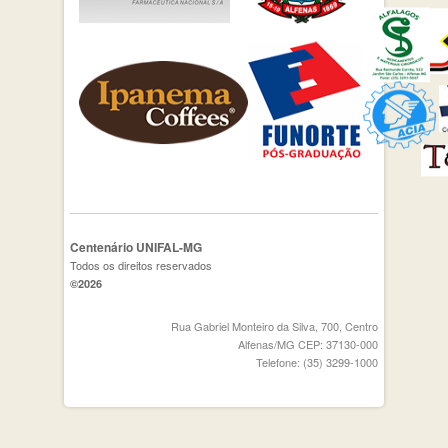
Centenário UNIFAL-MG
Todos os direitos reservados
©2026
Rua Gabriel Monteiro da Silva, 700, Centro
Alfenas/MG CEP: 37130-000
Telefone: (35) 3299-1000