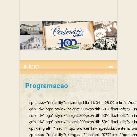
Programacao
<p class="rtejustify"><strong>Dia 11/04 – 08:00h<br /> Aud
<div id="logo" style="height:200px;width:50%;float:left;"
<div id="logo" style="height:200px;width:50%;float:left;"> 
<div id="logo" style="height:200px;width:50%;float:left;">
<p><img alt="" src="http://www.unifal-mg.edu.br/centenario/
<p class="rtejustify"><img alt="" height="977" src="/cent