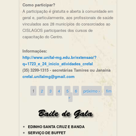
Como participar?
A participação é gratuita e aberta à comunidade em
geral e, particularmente, aos profissionais de saúde
vinculados aos 28 municípios do consorciados ao
CISLAGOS participantes dos cursos de
capacitação do Centro.
Informações:
http://www.unifal-mg.edu.br/extensao/?
q=1723_e_24_inicio_atividades_crefal
(35) 3299-1315 - secretárias Tamires ou Janaína
crefal.unifalmg@gmail.com
1
2
3
4
5
6
próximo ›
fim
Páginas
»
EDINHO SANTA CRUZ E BANDA
SERVIÇO DE BUFFET