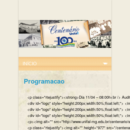
Programacao
<p class="rtejustify"><strong>Dia 11/04 – 08:00h<br /> Aud
<div id="logo" style="height:200px;width:50%;float:left;"
<div id="logo" style="height:200px;width:50%;float:left;"> 
<div id="logo" style="height:200px;width:50%;float:left;">
<p><img alt="" src="http://www.unifal-mg.edu.br/centenario/
<p class="rtejustify"><img alt="" height="977" src="/cent