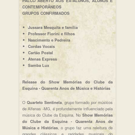
PALCO ABERTO AOS EX-ALUNOS, ALUNOS E
CONTEMPORÂNEOS
GRUPOS CONFIRMADOS
Jussara Mesquita e família
Professor Fiorini e filhos
Nascimento e Pedreira
Cordas Vocais
Cartão Postal
Atenas Express
Samba Lux
Release do Show Memórias do Clube da
Esquina - Quarenta Anos de Música e Histórias
O
Quarteto Sentinela
, grupo formado por músicos
de Alfenas -MG, é profundamente influenciado pela
música do Clube da Esquina. No
Show Memórias
do Clube da Esquina - Quarenta Anos de
Música e Histórias
, o grupo faz uma releitura de
grandes clássicos e raridades musicais do