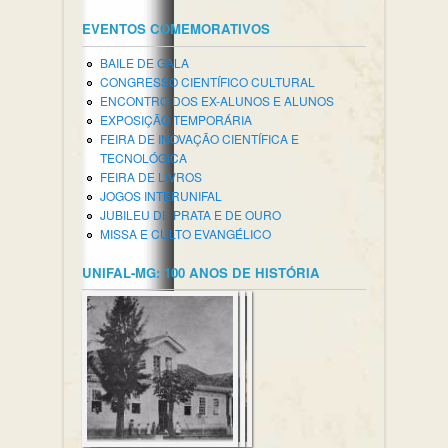
EVENTOS COMEMORATIVOS
BAILE DE GALA
CONGRESSO CIENTÍFICO CULTURAL
ENCONTRO DOS EX-ALUNOS E ALUNOS
EXPOSIÇÃO TEMPORÁRIA
FEIRA DE INOVAÇÃO CIENTÍFICA E
TECNOLÓGICA
FEIRA DE LIVROS
JOGOS INTERUNIFAL
JUBILEU DE PRATA E DE OURO
MISSA E CULTO EVANGÉLICO
UNIFAL-MG: 100 ANOS DE HISTÓRIA