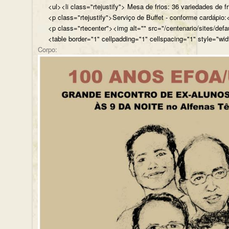
<ul><li class="rtejustify"> Mesa de frios: 36 variedades de fr
<p class="rtejustify">Serviço de Buffet - conforme cardápio:<
<p class="rtecenter"><img alt="" src="/centenario/sites/d
<table border="1" cellpadding="1" cellspacing="1" style="wid
Corpo: