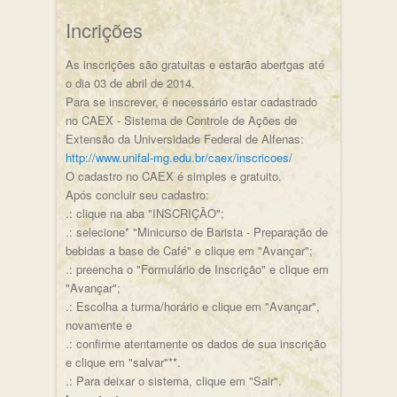
Incrições
As inscrições são gratuitas e estarão abertgas até
o dia 03 de abril de 2014.
Para se inscrever, é necessário estar cadastrado
no CAEX - Sistema de Controle de Ações de
Extensão da Universidade Federal de Alfenas:
http://www.unifal-mg.edu.br/caex/inscricoes/
O cadastro no CAEX é simples e gratuito.
Após concluir seu cadastro:
.: clique na aba "INSCRIÇÃO";
.: selecione* "Minicurso de Barista - Preparação de
bebidas a base de Café" e clique em "Avançar";
.: preencha o "Formulário de Inscrição" e clique em
"Avançar";
.: Escolha a turma/horário e clique em "Avançar",
novamente e
.: confirme atentamente os dados de sua inscrição
e clique em "salvar"**.
.: Para deixar o sistema, clique em "Sair".