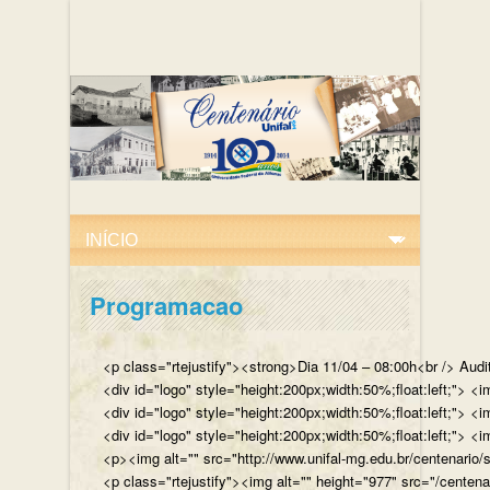
Programacao
<p class="rtejustify"><strong>Dia 11/04 – 08:00h<br /> Aud
<div id="logo" style="height:200px;width:50%;float:left;"
<div id="logo" style="height:200px;width:50%;float:left;"> 
<div id="logo" style="height:200px;width:50%;float:left;">
<p><img alt="" src="http://www.unifal-mg.edu.br/centenario/
<p class="rtejustify"><img alt="" height="977" src="/cent