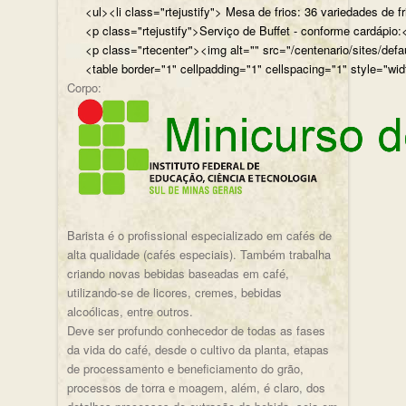
<ul><li class="rtejustify"> Mesa de frios: 36 variedades de fr
<p class="rtejustify">Serviço de Buffet - conforme cardápio:<
<p class="rtecenter"><img alt="" src="/centenario/sites/d
<table border="1" cellpadding="1" cellspacing="1" style="wid
Corpo:
Barista é o profissional especializado em cafés de
alta qualidade (cafés especiais). Também trabalha
criando novas bebidas baseadas em café,
utilizando-se de licores, cremes, bebidas
alcoólicas, entre outros.
Deve ser profundo conhecedor de todas as fases
da vida do café, desde o cultivo da planta, etapas
de processamento e beneficiamento do grão,
processos de torra e moagem, além, é claro, dos