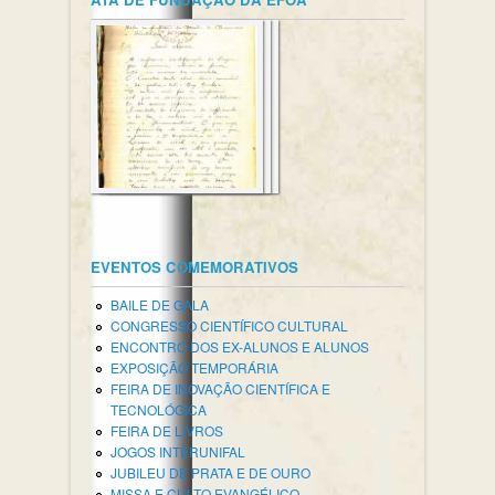
EVENTOS COMEMORATIVOS
BAILE DE GALA
CONGRESSO CIENTÍFICO CULTURAL
ENCONTRO DOS EX-ALUNOS E ALUNOS
EXPOSIÇÃO TEMPORÁRIA
FEIRA DE INOVAÇÃO CIENTÍFICA E
TECNOLÓGICA
FEIRA DE LIVROS
JOGOS INTERUNIFAL
JUBILEU DE PRATA E DE OURO
MISSA E CULTO EVANGÉLICO