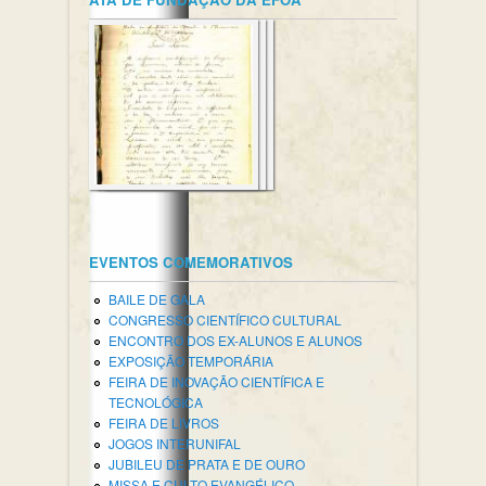
EVENTOS COMEMORATIVOS
BAILE DE GALA
CONGRESSO CIENTÍFICO CULTURAL
ENCONTRO DOS EX-ALUNOS E ALUNOS
EXPOSIÇÃO TEMPORÁRIA
FEIRA DE INOVAÇÃO CIENTÍFICA E
TECNOLÓGICA
FEIRA DE LIVROS
JOGOS INTERUNIFAL
JUBILEU DE PRATA E DE OURO
MISSA E CULTO EVANGÉLICO