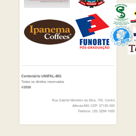
Centenário UNIFAL-MG
Todos os direitos reservados
©2026
Rua Gabriel Monteiro da Silva, 700, Centro
Alfenas/MG CEP: 37130-000
Telefone: (35) 3299-1000