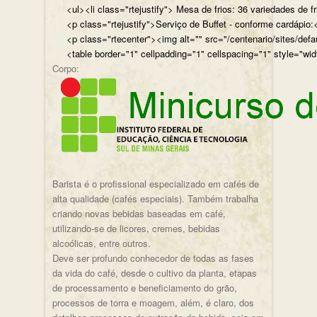
<ul><li class="rtejustify"> Mesa de frios: 36 variedades de fr
<p class="rtejustify">Serviço de Buffet - conforme cardápio:<
<p class="rtecenter"><img alt="" src="/centenario/sites/d
<table border="1" cellpadding="1" cellspacing="1" style="wid
Corpo:
Barista é o profissional especializado em cafés de
alta qualidade (cafés especiais). Também trabalha
criando novas bebidas baseadas em café,
utilizando-se de licores, cremes, bebidas
alcoólicas, entre outros.
Deve ser profundo conhecedor de todas as fases
da vida do café, desde o cultivo da planta, etapas
de processamento e beneficiamento do grão,
processos de torra e moagem, além, é claro, dos