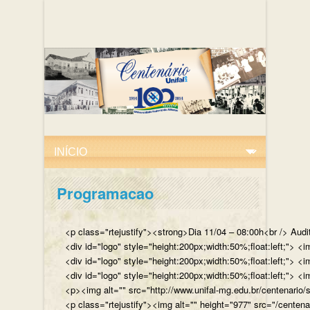
Programacao
<p class="rtejustify"><strong>Dia 11/04 – 08:00h<br /> Aud
<div id="logo" style="height:200px;width:50%;float:left;"
<div id="logo" style="height:200px;width:50%;float:left;"> 
<div id="logo" style="height:200px;width:50%;float:left;">
<p><img alt="" src="http://www.unifal-mg.edu.br/centenario/
<p class="rtejustify"><img alt="" height="977" src="/cent