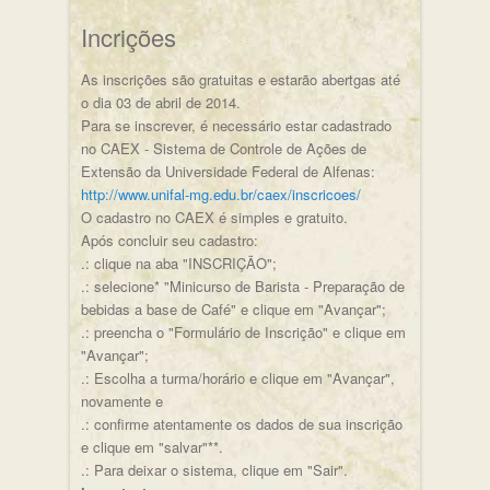
Incrições
As inscrições são gratuitas e estarão abertgas até
o dia 03 de abril de 2014.
Para se inscrever, é necessário estar cadastrado
no CAEX - Sistema de Controle de Ações de
Extensão da Universidade Federal de Alfenas:
http://www.unifal-mg.edu.br/caex/inscricoes/
O cadastro no CAEX é simples e gratuito.
Após concluir seu cadastro:
.: clique na aba "INSCRIÇÃO";
.: selecione* "Minicurso de Barista - Preparação de
bebidas a base de Café" e clique em "Avançar";
.: preencha o "Formulário de Inscrição" e clique em
"Avançar";
.: Escolha a turma/horário e clique em "Avançar",
novamente e
.: confirme atentamente os dados de sua inscrição
e clique em "salvar"**.
.: Para deixar o sistema, clique em "Sair".