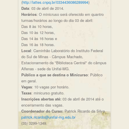
(
http://lattes.cnpq.br/0334436086289994
)
Data
: 03 de abril de 2014.
Horários
: O minicruso será oferecido em quantro
turmas/horários ao longo do dia 03 de abril:
Das 8 às 10 horas,
Das 10 às 12 horas,
Das 14 às 16 horas e
Das 16 às 18 horas.
Local
: Caminhão Laboratório do Instituto Federal
do Sul de Minas - Câmpus Machado,
Estacionamento da "Biblioteca Central" do câmpus
Alfenas - sede da Unifal-MG.
Público a que se destina o Minicurso
: Público
em geral.
Vagas
: 10 vagas por horário.
Taxas
: minicurso gratuito.
Inscrições abertas até:
03 de abril de 2014 até o
encerramento das vagas.
Coordenador do Curso:
Patrick Ricardo da Silva
patrick.ricardo@unifal-mg.edu.br
(35) 3299-1349.