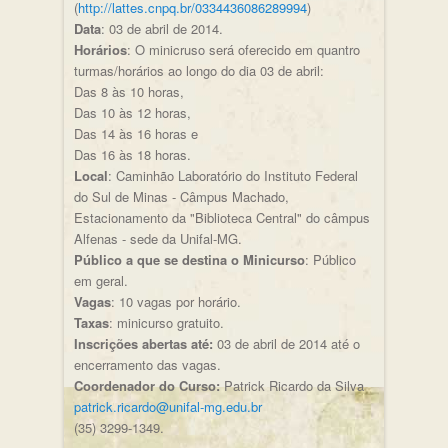
(
http://lattes.cnpq.br/0334436086289994
)
Data
: 03 de abril de 2014.
Horários
: O minicruso será oferecido em quantro
turmas/horários ao longo do dia 03 de abril:
Das 8 às 10 horas,
Das 10 às 12 horas,
Das 14 às 16 horas e
Das 16 às 18 horas.
Local
: Caminhão Laboratório do Instituto Federal
do Sul de Minas - Câmpus Machado,
Estacionamento da "Biblioteca Central" do câmpus
Alfenas - sede da Unifal-MG.
Público a que se destina o Minicurso
: Público
em geral.
Vagas
: 10 vagas por horário.
Taxas
: minicurso gratuito.
Inscrições abertas até:
03 de abril de 2014 até o
encerramento das vagas.
Coordenador do Curso:
Patrick Ricardo da Silva
patrick.ricardo@unifal-mg.edu.br
(35) 3299-1349.