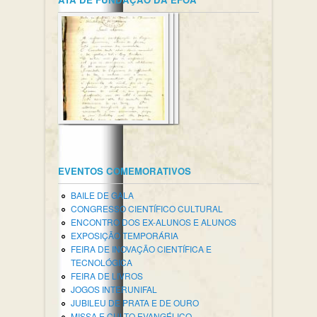
EVENTOS COMEMORATIVOS
BAILE DE GALA
CONGRESSO CIENTÍFICO CULTURAL
ENCONTRO DOS EX-ALUNOS E ALUNOS
EXPOSIÇÃO TEMPORÁRIA
FEIRA DE INOVAÇÃO CIENTÍFICA E
TECNOLÓGICA
FEIRA DE LIVROS
JOGOS INTERUNIFAL
JUBILEU DE PRATA E DE OURO
MISSA E CULTO EVANGÉLICO