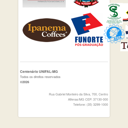
Centenário UNIFAL-MG
Todos os direitos reservados
©2026
Rua Gabriel Monteiro da Silva, 700, Centro
Alfenas/MG CEP: 37130-000
Telefone: (35) 3299-1000