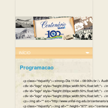
Programacao
<p class="rtejustify"><strong>Dia 11/04 – 08:00h<br /> Aud
<div id="logo" style="height:200px;width:50%;float:left;"
<div id="logo" style="height:200px;width:50%;float:left;"> 
<div id="logo" style="height:200px;width:50%;float:left;">
<p><img alt="" src="http://www.unifal-mg.edu.br/centenario/
<p class="rtejustify"><img alt="" height="977" src="/cent