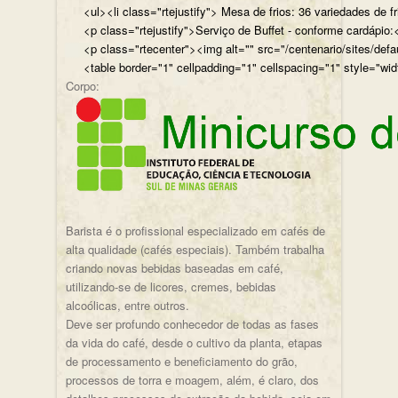
<ul><li class="rtejustify"> Mesa de frios: 36 variedades de fr
<p class="rtejustify">Serviço de Buffet - conforme cardápio:<
<p class="rtecenter"><img alt="" src="/centenario/sites/d
<table border="1" cellpadding="1" cellspacing="1" style="wid
Corpo:
Barista é o profissional especializado em cafés de
alta qualidade (cafés especiais). Também trabalha
criando novas bebidas baseadas em café,
utilizando-se de licores, cremes, bebidas
alcoólicas, entre outros.
Deve ser profundo conhecedor de todas as fases
da vida do café, desde o cultivo da planta, etapas
de processamento e beneficiamento do grão,
processos de torra e moagem, além, é claro, dos