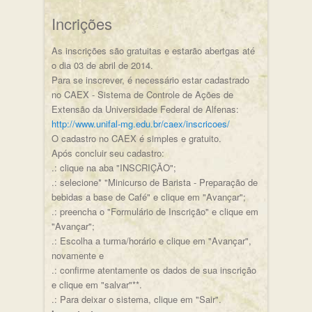
Incrições
As inscrições são gratuitas e estarão abertgas até
o dia 03 de abril de 2014.
Para se inscrever, é necessário estar cadastrado
no CAEX - Sistema de Controle de Ações de
Extensão da Universidade Federal de Alfenas:
http://www.unifal-mg.edu.br/caex/inscricoes/
O cadastro no CAEX é simples e gratuito.
Após concluir seu cadastro:
.: clique na aba "INSCRIÇÃO";
.: selecione* "Minicurso de Barista - Preparação de
bebidas a base de Café" e clique em "Avançar";
.: preencha o "Formulário de Inscrição" e clique em
"Avançar";
.: Escolha a turma/horário e clique em "Avançar",
novamente e
.: confirme atentamente os dados de sua inscrição
e clique em "salvar"**.
.: Para deixar o sistema, clique em "Sair".