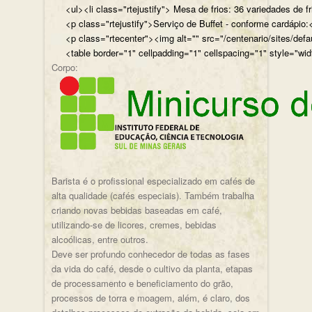
<ul><li class="rtejustify"> Mesa de frios: 36 variedades de fr
<p class="rtejustify">Serviço de Buffet - conforme cardápio:<
<p class="rtecenter"><img alt="" src="/centenario/sites/d
<table border="1" cellpadding="1" cellspacing="1" style="wid
Corpo:
Barista é o profissional especializado em cafés de
alta qualidade (cafés especiais). Também trabalha
criando novas bebidas baseadas em café,
utilizando-se de licores, cremes, bebidas
alcoólicas, entre outros.
Deve ser profundo conhecedor de todas as fases
da vida do café, desde o cultivo da planta, etapas
de processamento e beneficiamento do grão,
processos de torra e moagem, além, é claro, dos