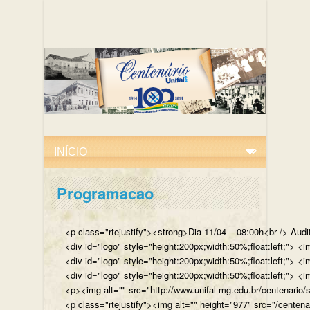
Programacao
<p class="rtejustify"><strong>Dia 11/04 – 08:00h<br /> Aud
<div id="logo" style="height:200px;width:50%;float:left;"
<div id="logo" style="height:200px;width:50%;float:left;"> 
<div id="logo" style="height:200px;width:50%;float:left;">
<p><img alt="" src="http://www.unifal-mg.edu.br/centenario/
<p class="rtejustify"><img alt="" height="977" src="/cent