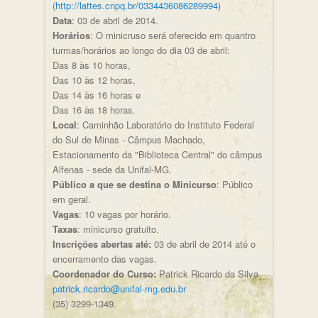
(
http://lattes.cnpq.br/0334436086289994
)
Data
: 03 de abril de 2014.
Horários
: O minicruso será oferecido em quantro
turmas/horários ao longo do dia 03 de abril:
Das 8 às 10 horas,
Das 10 às 12 horas,
Das 14 às 16 horas e
Das 16 às 18 horas.
Local
: Caminhão Laboratório do Instituto Federal
do Sul de Minas - Câmpus Machado,
Estacionamento da "Biblioteca Central" do câmpus
Alfenas - sede da Unifal-MG.
Público a que se destina o Minicurso
: Público
em geral.
Vagas
: 10 vagas por horário.
Taxas
: minicurso gratuito.
Inscrições abertas até:
03 de abril de 2014 até o
encerramento das vagas.
Coordenador do Curso:
Patrick Ricardo da Silva
patrick.ricardo@unifal-mg.edu.br
(35) 3299-1349.