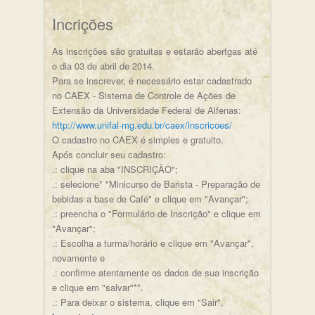
Incrições
As inscrições são gratuitas e estarão abertgas até
o dia 03 de abril de 2014.
Para se inscrever, é necessário estar cadastrado
no CAEX - Sistema de Controle de Ações de
Extensão da Universidade Federal de Alfenas:
http://www.unifal-mg.edu.br/caex/inscricoes/
O cadastro no CAEX é simples e gratuito.
Após concluir seu cadastro:
.: clique na aba "INSCRIÇÃO";
.: selecione* "Minicurso de Barista - Preparação de
bebidas a base de Café" e clique em "Avançar";
.: preencha o "Formulário de Inscrição" e clique em
"Avançar";
.: Escolha a turma/horário e clique em "Avançar",
novamente e
.: confirme atentamente os dados de sua inscrição
e clique em "salvar"**.
.: Para deixar o sistema, clique em "Sair".