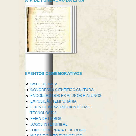
EVENTOS COMEMORATIVOS
BAILE DE GALA
CONGRESSO CIENTÍFICO CULTURAL
ENCONTRO DOS EX-ALUNOS E ALUNOS
EXPOSIÇÃO TEMPORÁRIA
FEIRA DE INOVAÇÃO CIENTÍFICA E
TECNOLÓGICA
FEIRA DE LIVROS
JOGOS INTERUNIFAL
JUBILEU DE PRATA E DE OURO
MISSA E CULTO EVANGÉLICO