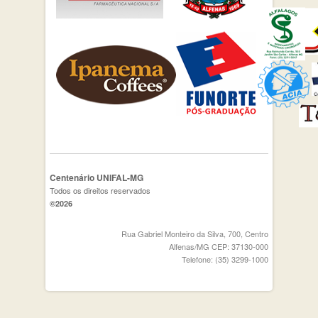
Centenário UNIFAL-MG
Todos os direitos reservados
©2026
Rua Gabriel Monteiro da Silva, 700, Centro
Alfenas/MG CEP: 37130-000
Telefone: (35) 3299-1000