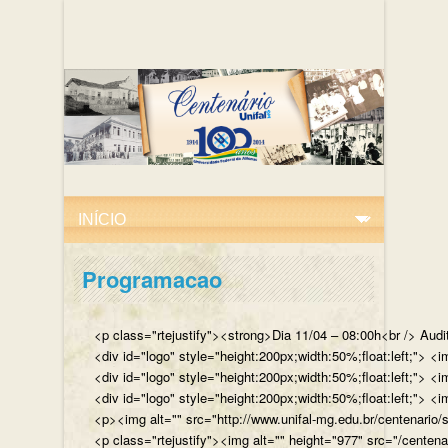
Programacao
<p class="rtejustify"><strong>Dia 11/04 – 08:00h<br /> Aud
<div id="logo" style="height:200px;width:50%;float:left;"
<div id="logo" style="height:200px;width:50%;float:left;"> 
<div id="logo" style="height:200px;width:50%;float:left;">
<p><img alt="" src="http://www.unifal-mg.edu.br/centenario/
<p class="rtejustify"><img alt="" height="977" src="/cent