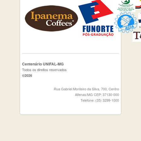
Centenário UNIFAL-MG
Todos os direitos reservados
©2026
Rua Gabriel Monteiro da Silva, 700, Centro
Alfenas/MG CEP: 37130-000
Telefone: (35) 3299-1000