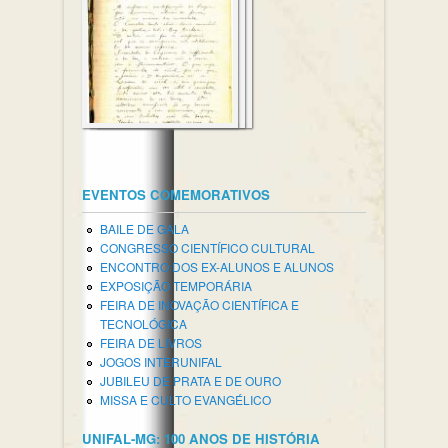
EVENTOS COMEMORATIVOS
BAILE DE GALA
CONGRESSO CIENTÍFICO CULTURAL
ENCONTRO DOS EX-ALUNOS E ALUNOS
EXPOSIÇÃO TEMPORÁRIA
FEIRA DE INOVAÇÃO CIENTÍFICA E
TECNOLÓGICA
FEIRA DE LIVROS
JOGOS INTERUNIFAL
JUBILEU DE PRATA E DE OURO
MISSA E CULTO EVANGÉLICO
UNIFAL-MG: 100 ANOS DE HISTÓRIA