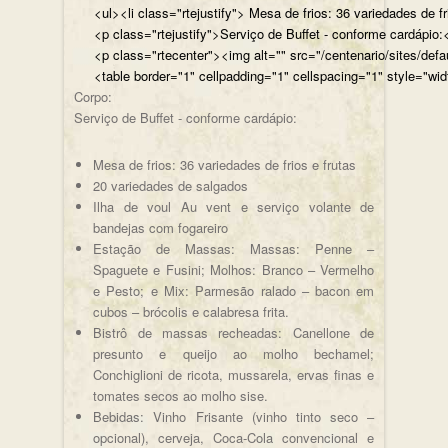
<ul><li class="rtejustify"> Mesa de frios: 36 variedades de fr
<p class="rtejustify">Serviço de Buffet - conforme cardápio:<
<p class="rtecenter"><img alt="" src="/centenario/sites/d
<table border="1" cellpadding="1" cellspacing="1" style="wid
Corpo:
Serviço de Buffet - conforme cardápio:
Mesa de frios: 36 variedades de frios e frutas
20 variedades de salgados
Ilha de voul Au vent e serviço volante de
bandejas com fogareiro
Estação de Massas: Massas: Penne –
Spaguete e Fusini; Molhos: Branco – Vermelho
e Pesto; e Mix: Parmesão ralado – bacon em
cubos – brócolis e calabresa frita.
Bistrô de massas recheadas: Canellone de
presunto e queijo ao molho bechamel;
Conchiglioni de ricota, mussarela, ervas finas e
tomates secos ao molho sise.
Bebidas: Vinho Frisante (vinho tinto seco –
opcional), cerveja, Coca-Cola convencional e