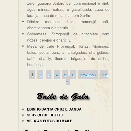
zero, guaraná Antarctica, convencional e diet,
água mineral natural e gaseificada, suco de
laranja, suco de melancia com Sprite
Drinks: morango drink, maracujá soft,
champanhota e amarula.
Sobremesa: Strogonoff de chocolate com
nozes, cerejas e chantilly.
Mesa de café Provençal: Tortas, Mousses,
bolos, petits fours, amanteigados, chá gelado,
café, chatilly, licores, brigadeiro de colher,
bombons
1
2
3
4
5
6
próximo ›
fim
Páginas
»
EDINHO SANTA CRUZ E BANDA
SERVIÇO DE BUFFET
VEJA AS FOTOS DO BAILE