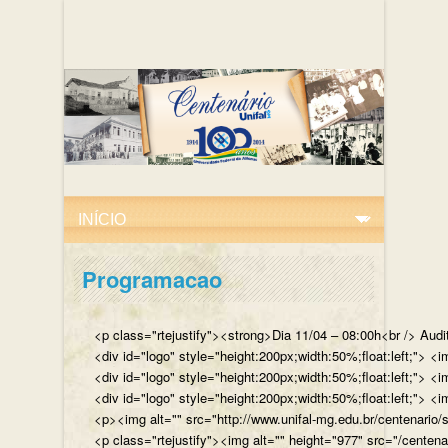
Programacao
<p class="rtejustify"><strong>Dia 11/04 – 08:00h<br /> Aud
<div id="logo" style="height:200px;width:50%;float:left;"
<div id="logo" style="height:200px;width:50%;float:left;"> 
<div id="logo" style="height:200px;width:50%;float:left;">
<p><img alt="" src="http://www.unifal-mg.edu.br/centenario/
<p class="rtejustify"><img alt="" height="977" src="/cent