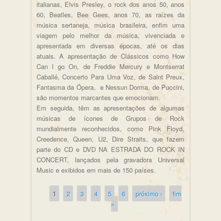
italianas, Elvis Presley, o rock dos anos 50, anos
60, Beatles, Bee Gees, anos 70, as raízes da
música sertaneja, música brasileira, enfim uma
viagem pelo melhor da música, vivenciada e
apresentada em diversas épocas, até os dias
atuais. A apresentação de Clássicos como How
Can I go On, de Freddie Mercury e Montserrat
Caballé, Concerto Para Uma Voz, de Saint Preux,
Fantasma da Ópera, e Nessun Dorma, de Puccini,
são momentos marcantes que emocionam.
Em seguida, têm as apresentações de algumas
músicas de ícones de Grupos de Rock
mundialmente reconhecidos, como Pink Floyd,
Creedence, Queen, U2, Dire Straits, que fazem
parte do CD e DVD NA ESTRADA DO ROCK IN
CONCERT, lançados pela gravadora Universal
Music e exibidos em mais de 150 países.
1
2
3
4
5
6
próximo ›
fim
Páginas
»