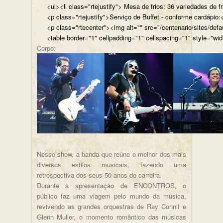
<ul><li class="rtejustify"> Mesa de frios: 36 variedades de fr
<p class="rtejustify">Serviço de Buffet - conforme cardápio:<
<p class="rtecenter"><img alt="" src="/centenario/sites/d
<table border="1" cellpadding="1" cellspacing="1" style="wid
Corpo:
Nesse show, a banda que reúne o melhor dos mais
diversos estilos musicais, fazendo uma
retrospectiva dos seus 50 anos de carreira.
Durante a apresentação de ENCONTROS, o
público faz uma viagem pelo mundo da música,
revivendo as grandes orquestras de Ray Connif e
Glenn Muller, o momento romântico das músicas