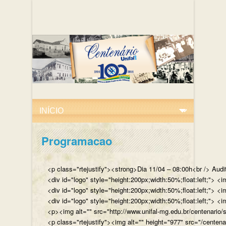
Programacao
<p class="rtejustify"><strong>Dia 11/04 – 08:00h<br /> Aud
<div id="logo" style="height:200px;width:50%;float:left;"
<div id="logo" style="height:200px;width:50%;float:left;"> 
<div id="logo" style="height:200px;width:50%;float:left;">
<p><img alt="" src="http://www.unifal-mg.edu.br/centenario/
<p class="rtejustify"><img alt="" height="977" src="/cent