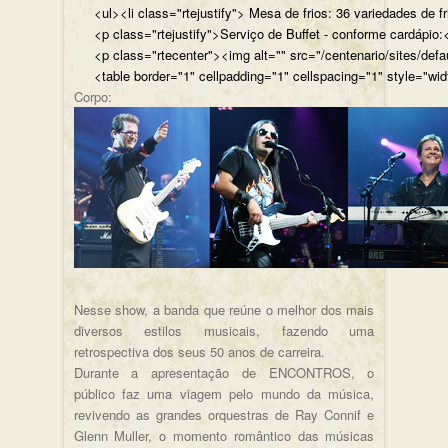
<ul><li class="rtejustify"> Mesa de frios: 36 variedades de fr
<p class="rtejustify">Serviço de Buffet - conforme cardápio:<
<p class="rtecenter"><img alt="" src="/centenario/sites/d
<table border="1" cellpadding="1" cellspacing="1" style="wid
Corpo:
Nesse show, a banda que reúne o melhor dos mais
diversos estilos musicais, fazendo uma
retrospectiva dos seus 50 anos de carreira.
Durante a apresentação de ENCONTROS, o
público faz uma viagem pelo mundo da música,
revivendo as grandes orquestras de Ray Connif e
Glenn Muller, o momento romântico das músicas