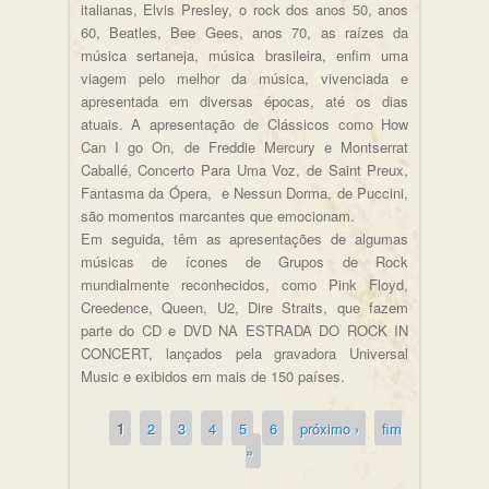
italianas, Elvis Presley, o rock dos anos 50, anos
60, Beatles, Bee Gees, anos 70, as raízes da
música sertaneja, música brasileira, enfim uma
viagem pelo melhor da música, vivenciada e
apresentada em diversas épocas, até os dias
atuais. A apresentação de Clássicos como How
Can I go On, de Freddie Mercury e Montserrat
Caballé, Concerto Para Uma Voz, de Saint Preux,
Fantasma da Ópera, e Nessun Dorma, de Puccini,
são momentos marcantes que emocionam.
Em seguida, têm as apresentações de algumas
músicas de ícones de Grupos de Rock
mundialmente reconhecidos, como Pink Floyd,
Creedence, Queen, U2, Dire Straits, que fazem
parte do CD e DVD NA ESTRADA DO ROCK IN
CONCERT, lançados pela gravadora Universal
Music e exibidos em mais de 150 países.
1
2
3
4
5
6
próximo ›
fim
Páginas
»