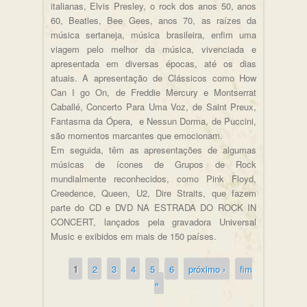
italianas, Elvis Presley, o rock dos anos 50, anos
60, Beatles, Bee Gees, anos 70, as raízes da
música sertaneja, música brasileira, enfim uma
viagem pelo melhor da música, vivenciada e
apresentada em diversas épocas, até os dias
atuais. A apresentação de Clássicos como How
Can I go On, de Freddie Mercury e Montserrat
Caballé, Concerto Para Uma Voz, de Saint Preux,
Fantasma da Ópera, e Nessun Dorma, de Puccini,
são momentos marcantes que emocionam.
Em seguida, têm as apresentações de algumas
músicas de ícones de Grupos de Rock
mundialmente reconhecidos, como Pink Floyd,
Creedence, Queen, U2, Dire Straits, que fazem
parte do CD e DVD NA ESTRADA DO ROCK IN
CONCERT, lançados pela gravadora Universal
Music e exibidos em mais de 150 países.
1
2
3
4
5
6
próximo ›
fim
Páginas
»