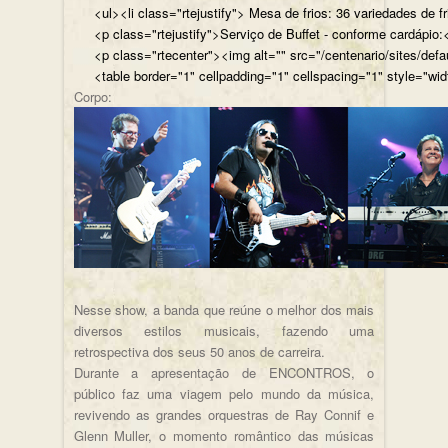
<ul><li class="rtejustify"> Mesa de frios: 36 variedades de fr
<p class="rtejustify">Serviço de Buffet - conforme cardápio:<
<p class="rtecenter"><img alt="" src="/centenario/sites/d
<table border="1" cellpadding="1" cellspacing="1" style="wid
Corpo:
Nesse show, a banda que reúne o melhor dos mais
diversos estilos musicais, fazendo uma
retrospectiva dos seus 50 anos de carreira.
Durante a apresentação de ENCONTROS, o
público faz uma viagem pelo mundo da música,
revivendo as grandes orquestras de Ray Connif e
Glenn Muller, o momento romântico das músicas