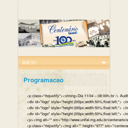
Programacao
<p class="rtejustify"><strong>Dia 11/04 – 08:00h<br /> Aud
<div id="logo" style="height:200px;width:50%;float:left;"
<div id="logo" style="height:200px;width:50%;float:left;"> 
<div id="logo" style="height:200px;width:50%;float:left;">
<p><img alt="" src="http://www.unifal-mg.edu.br/centenario/
<p class="rtejustify"><img alt="" height="977" src="/cent