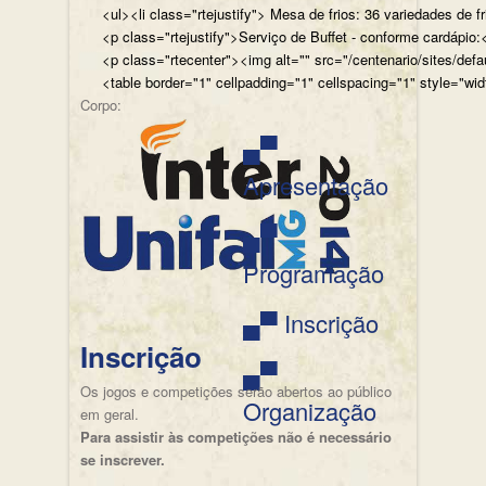
<ul><li class="rtejustify"> Mesa de frios: 36 variedades de fr
<p class="rtejustify">Serviço de Buffet - conforme cardápio:<
<p class="rtecenter"><img alt="" src="/centenario/sites/d
<table border="1" cellpadding="1" cellspacing="1" style="wid
Corpo:
▄▀
Apresentação
▄▀
Programação
▄▀ Inscrição
Inscrição
▄▀
Os jogos e competições serão abertos ao público
Organização
em geral.
Para assistir às competições não é necessário
se inscrever.