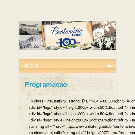
Programacao
<p class="rtejustify"><strong>Dia 11/04 – 08:00h<br /> Aud
<div id="logo" style="height:200px;width:50%;float:left;"
<div id="logo" style="height:200px;width:50%;float:left;"> 
<div id="logo" style="height:200px;width:50%;float:left;">
<p><img alt="" src="http://www.unifal-mg.edu.br/centenario/
<p class="rtejustify"><img alt="" height="977" src="/cent