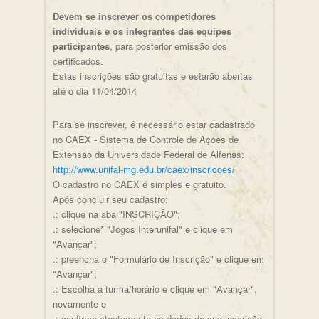
Devem se inscrever os competidores
individuais e os integrantes das equipes
participantes
, para posterior emissão dos
certificados.
Estas inscrições são gratuitas e estarão abertas
até o dia 11/04/2014
Para se inscrever, é necessário estar cadastrado
no CAEX - Sistema de Controle de Ações de
Extensão da Universidade Federal de Alfenas:
http://www.unifal-mg.edu.br/caex/inscricoes/
O cadastro no CAEX é simples e gratuito.
Após concluir seu cadastro:
.: clique na aba "INSCRIÇÃO";
.: selecione* "Jogos Interunifal" e clique em
"Avançar";
.: preencha o "Formulário de Inscrição" e clique em
"Avançar";
.: Escolha a turma/horário e clique em "Avançar",
novamente e
.: confirme atentamente os dados de sua inscrição