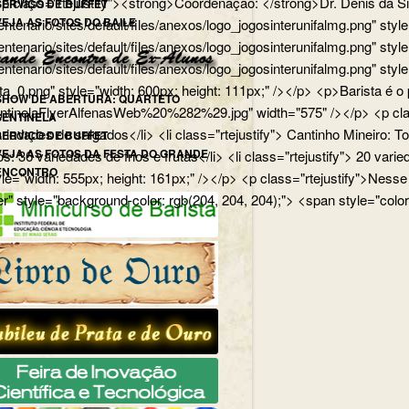
p> <p class="rtejustify"><strong>Coordenação: </strong>Dr. Dênis d
SERVIÇO DE BUFFET
VEJA AS FOTOS DO BAILE
edu.br/centenario/sites/default/files/anexos/logo_jogosinterunifa
.br/centenario/sites/default/files/anexos/logo_jogosinterunifalmg.p
u.br/centenario/sites/default/files/anexos/logo_jogosinterunifalmg.
rista_0.png" style="width: 600px; height: 111px;" /></p> <p>Barista
SHOW DE ABERTURA: QUARTETO
uartetoSentinelaFlyerAlfenasWeb%20%282%29.jpg" width="575" /></p>
SENTINELA
 variedades de salgados</li> <li class="rtejustify"> Cantinho Mineiro:
SERVIÇO DE BUFFET
VEJA AS FOTOS DA FESTA DO GRANDE
ios: 36 variedades de frios e frutas</li> <li class="rtejustify"> 20 v
ENCONTRO
jpg" style="width: 555px; height: 161px;" /></p> <p class="rteju
r" style="background-color: rgb(204, 204, 204);"> <span style="color: