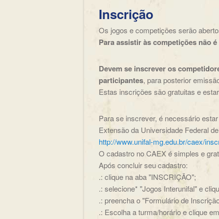
Inscrição
Os jogos e competições serão abertos
Para assistir às competições não é 
Devem se inscrever os competidores
participantes
, para posterior emissão
Estas inscrições são gratuitas e esta
Para se inscrever, é necessário est
Extensão da Universidade Federal de
http://www.unifal-mg.edu.br/caex/insc
O cadastro no CAEX é simples e gratu
Após concluir seu cadastro:
.: clique na aba "INSCRIÇÃO";
.: selecione* "Jogos Interunifal" e cli
.: preencha o "Formulário de Inscriçã
.: Escolha a turma/horário e clique 