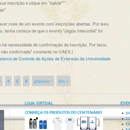
ua inscrição e clique em "salvar"**.
ir".
haver mais de um evento com inscrições abertas. Por isso,
, tenha certeza de que o evento "Jogos Interunifal" foi
não há necessidade de confirmação de inscrição. Por favor,
o não confirmada" constante no CAEX.)
istema de Controle de Ações de Extensão da Universidade
3
4
5
6
próximo ›
fim »
LOJA VIRTUAL
EVE
BA
CO
EN
EX