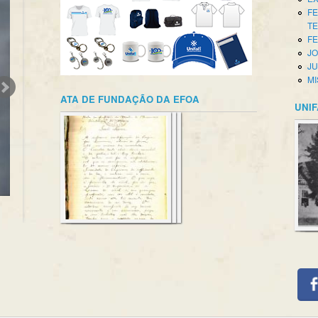
FE
T
FE
JO
JU
MI
ATA DE FUNDAÇÃO DA EFOA
UNIF