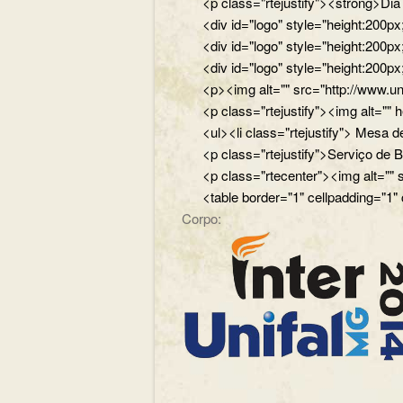
<p class="rtejustify"><strong>Di
<div id="logo" style="height:200
<div id="logo" style="height:200p
<div id="logo" style="height:200p
<p><img alt="" src="http://www.un
<p class="rtejustify"><img alt="
<ul><li class="rtejustify"> Mesa de
<p class="rtejustify">Serviço de B
<p class="rtecenter"><img alt=""
<table border="1" cellpadding="1"
Corpo: