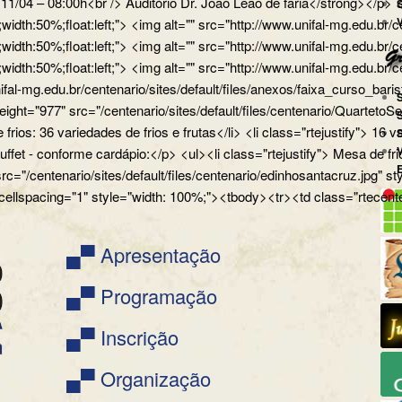
a 11/04 – 08:00h<br /> Auditório Dr. João Leão de faria</strong></
px;width:50%;float:left;"> <img alt="" src="http://www.unifal-mg.
x;width:50%;float:left;"> <img alt="" src="http://www.unifal-mg.edu
x;width:50%;float:left;"> <img alt="" src="http://www.unifal-mg.ed
ifal-mg.edu.br/centenario/sites/default/files/anexos/faixa_curso_ba
" height="977" src="/centenario/sites/default/files/centenario/Q
 frios: 36 variedades de frios e frutas</li> <li class="rtejustify"> 16
uffet - conforme cardápio:</p> <ul><li class="rtejustify"> Mesa de fr
 src="/centenario/sites/default/files/centenario/edinhosantacruz.
 cellspacing="1" style="width: 100%;"><tbody><tr><td class="rtecente
▄▀ Apresentação
▄▀ Programação
▄▀ Inscrição
▄▀ Organização