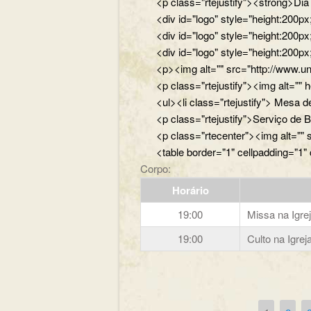
<p class="rtejustify"><strong>Di
<div id="logo" style="height:200
<div id="logo" style="height:200p
<div id="logo" style="height:200p
<p><img alt="" src="http://www.un
<p class="rtejustify"><img alt="
<ul><li class="rtejustify"> Mesa de
<p class="rtejustify">Serviço de B
<p class="rtecenter"><img alt=""
<table border="1" cellpadding="1"
Corpo:
Horário
19:00
Missa na Igre
19:00
Culto na Igre