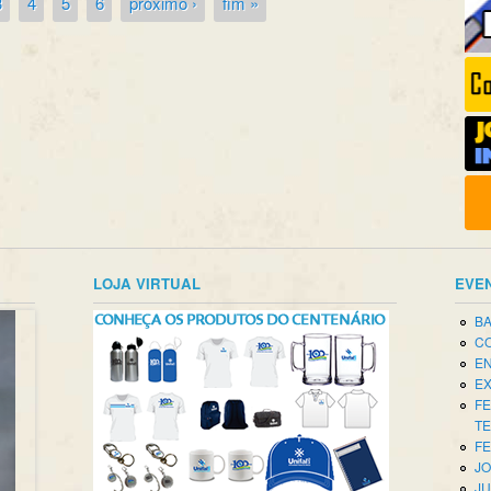
3
4
5
6
próximo ›
fim »
LOJA VIRTUAL
EVE
BA
CO
EN
EX
FE
T
FE
JO
JU