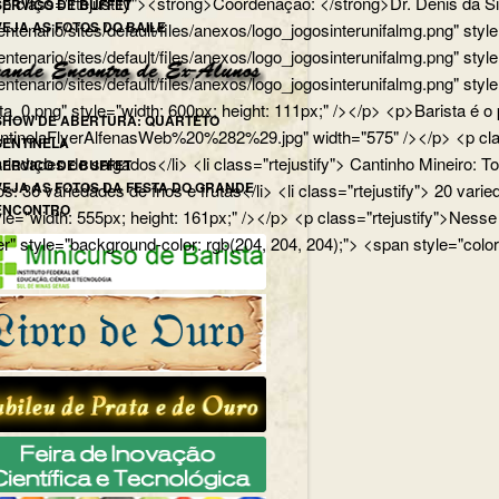
p> <p class="rtejustify"><strong>Coordenação: </strong>Dr. Dênis d
SERVIÇO DE BUFFET
VEJA AS FOTOS DO BAILE
edu.br/centenario/sites/default/files/anexos/logo_jogosinterunifa
.br/centenario/sites/default/files/anexos/logo_jogosinterunifalmg.p
u.br/centenario/sites/default/files/anexos/logo_jogosinterunifalmg.
rista_0.png" style="width: 600px; height: 111px;" /></p> <p>Barista
SHOW DE ABERTURA: QUARTETO
uartetoSentinelaFlyerAlfenasWeb%20%282%29.jpg" width="575" /></p>
SENTINELA
 variedades de salgados</li> <li class="rtejustify"> Cantinho Mineiro:
SERVIÇO DE BUFFET
VEJA AS FOTOS DA FESTA DO GRANDE
ios: 36 variedades de frios e frutas</li> <li class="rtejustify"> 20 v
ENCONTRO
jpg" style="width: 555px; height: 161px;" /></p> <p class="rteju
r" style="background-color: rgb(204, 204, 204);"> <span style="color: