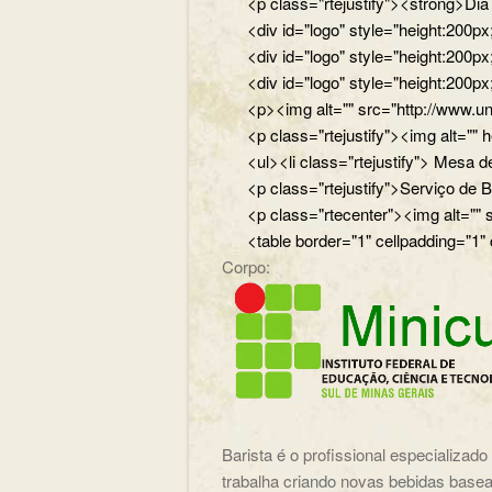
<p class="rtejustify"><strong>Di
<div id="logo" style="height:200
<div id="logo" style="height:200p
<div id="logo" style="height:200p
<p><img alt="" src="http://www.un
<p class="rtejustify"><img alt="
<ul><li class="rtejustify"> Mesa de
<p class="rtejustify">Serviço de B
<p class="rtecenter"><img alt=""
<table border="1" cellpadding="1"
Corpo:
Barista é o profissional especializad
trabalha criando novas bebidas basea