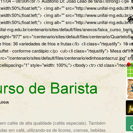
a 11/04 – 08:00h<br /> Auditório Dr. João Leão de faria</strong></
px;width:50%;float:left;"> <img alt="" src="http://www.unifal-mg.
x;width:50%;float:left;"> <img alt="" src="http://www.unifal-mg.edu
x;width:50%;float:left;"> <img alt="" src="http://www.unifal-mg.ed
ifal-mg.edu.br/centenario/sites/default/files/anexos/faixa_curso_ba
" height="977" src="/centenario/sites/default/files/centenario/Q
 frios: 36 variedades de frios e frutas</li> <li class="rtejustify"> 16
uffet - conforme cardápio:</p> <ul><li class="rtejustify"> Mesa de fr
 src="/centenario/sites/default/files/centenario/edinhosantacruz.
 cellspacing="1" style="width: 100%;"><tbody><tr><td class="rtecente
o em cafés de alta qualidade (cafés especiais). Também
das em café, utilizando-se de licores, cremes, bebidas