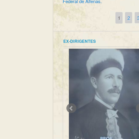
Federal de Alfenas.
1
2
Páginas
EX-DIRIGENTES