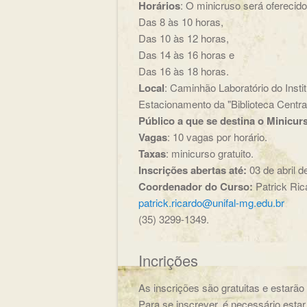
Horários
: O minicruso será oferecido
Das 8 às 10 horas,
Das 10 às 12 horas,
Das 14 às 16 horas e
Das 16 às 18 horas.
Local
: Caminhão Laboratório do Inst
Estacionamento da "Biblioteca Centra
Público a que se destina o Minicur
Vagas
: 10 vagas por horário.
Taxas
: minicurso gratuito.
Inscrições abertas até:
03 de abril 
Coordenador do Curso:
Patrick Ric
patrick.ricardo@unifal-mg.edu.br
(35) 3299-1349.
Incrições
As inscrições são gratuitas e estarão 
Para se inscrever, é necessário est