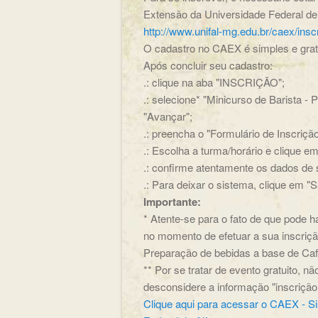
Extensão da Universidade Federal de
http://www.unifal-mg.edu.br/caex/insc
O cadastro no CAEX é simples e gratu
Após concluir seu cadastro:
.: clique na aba "INSCRIÇÃO";
.: selecione* "Minicurso de Barista -
"Avançar";
.: preencha o "Formulário de Inscriçã
.: Escolha a turma/horário e clique 
.: confirme atentamente os dados de s
.: Para deixar o sistema, clique em "Sa
Importante:
* Atente-se para o fato de que pode 
no momento de efetuar a sua inscrição
Preparação de bebidas a base de Café
** Por se tratar de evento gratuito, 
desconsidere a informação "inscriçã
Clique aqui para acessar o CAEX - S