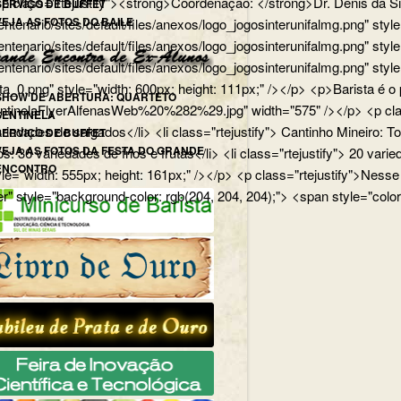
p> <p class="rtejustify"><strong>Coordenação: </strong>Dr. Dênis d
SERVIÇO DE BUFFET
VEJA AS FOTOS DO BAILE
edu.br/centenario/sites/default/files/anexos/logo_jogosinterunifa
.br/centenario/sites/default/files/anexos/logo_jogosinterunifalmg.p
u.br/centenario/sites/default/files/anexos/logo_jogosinterunifalmg.
rista_0.png" style="width: 600px; height: 111px;" /></p> <p>Barista
SHOW DE ABERTURA: QUARTETO
uartetoSentinelaFlyerAlfenasWeb%20%282%29.jpg" width="575" /></p>
SENTINELA
 variedades de salgados</li> <li class="rtejustify"> Cantinho Mineiro:
SERVIÇO DE BUFFET
VEJA AS FOTOS DA FESTA DO GRANDE
ios: 36 variedades de frios e frutas</li> <li class="rtejustify"> 20 v
ENCONTRO
jpg" style="width: 555px; height: 161px;" /></p> <p class="rteju
r" style="background-color: rgb(204, 204, 204);"> <span style="color: