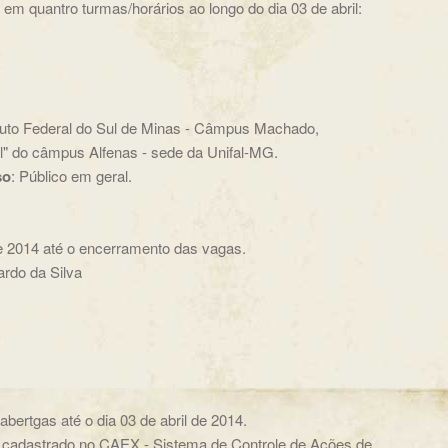
 em quantro turmas/horários ao longo do dia 03 de abril:
ituto Federal do Sul de Minas - Câmpus Machado,
l" do câmpus Alfenas - sede da Unifal-MG.
so
: Público em geral.
de 2014 até o encerramento das vagas.
ardo da Silva
abertgas até o dia 03 de abril de 2014.
ar cadastrado no CAEX - Sistema de Controle de Ações de