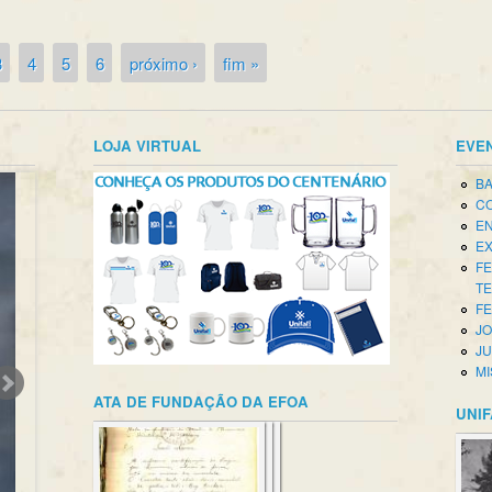
3
4
5
6
próximo ›
fim »
LOJA VIRTUAL
EVE
BA
CO
EN
EX
FE
T
FE
JO
JU
MI
ATA DE FUNDAÇÃO DA EFOA
UNIF