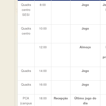
Quadra
8:00
Jogo
Jo
centro
SESI
Quadra
10:00
Jogo
centro
12:00
Almoço
p
Quadra
14:00
Jogo
Quadra
16:00
Jogo
PCA
18:00
Recepção
Último jogo do
(campus
dia