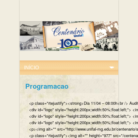
Programacao
<p class="rtejustify"><strong>Dia 11/04 – 08:00h<br /> Aud
<div id="logo" style="height:200px;width:50%;float:left;"
<div id="logo" style="height:200px;width:50%;float:left;"> 
<div id="logo" style="height:200px;width:50%;float:left;">
<p><img alt="" src="http://www.unifal-mg.edu.br/centenario/
<p class="rtejustify"><img alt="" height="977" src="/cent