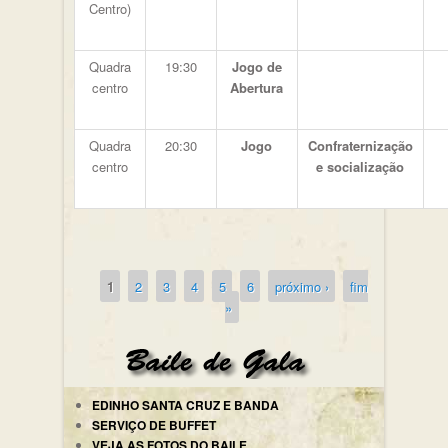
Centro)
Quadra
19:30
Jogo de
centro
Abertura
Quadra
20:30
Jogo
Confraternização
centro
e socialização
1
2
3
4
5
6
próximo ›
fim
Páginas
»
EDINHO SANTA CRUZ E BANDA
SERVIÇO DE BUFFET
VEJA AS FOTOS DO BAILE