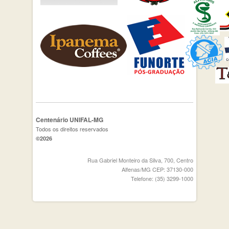
Centenário UNIFAL-MG
Todos os direitos reservados
©2026
Rua Gabriel Monteiro da Silva, 700, Centro
Alfenas/MG CEP: 37130-000
Telefone: (35) 3299-1000