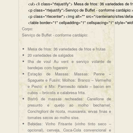
<ul><li class="rtejustify"> Mesa de frios: 36 variedades de fr
<p class="rtejustify">Serviço de Buffet - conforme cardápio:<
<p class="rtecenter"><img alt="" src="/centenario/sites/d
<table border="1" cellpadding="1" cellspacing="1" style="wid
Corpo:
Serviço de Buffet - conforme cardápio:
Mesa de frios: 36 variedades de frios e frutas
20 variedades de salgados
Ilha de voul Au vent e serviço volante de
bandejas com fogareiro
Estação de Massas: Massas: Penne –
Spaguete e Fusini; Molhos: Branco – Vermelho
e Pesto; e Mix: Parmesão ralado – bacon em
cubos – brócolis e calabresa frita.
Bistrô de massas recheadas: Canellone de
presunto e queijo ao molho bechamel;
Conchiglioni de ricota, mussarela, ervas finas e
tomates secos ao molho sise.
Bebidas: Vinho Frisante (vinho tinto seco –
opcional), cerveja, Coca-Cola convencional e