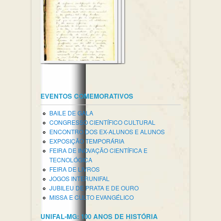
EVENTOS COMEMORATIVOS
BAILE DE GALA
CONGRESSO CIENTÍFICO CULTURAL
ENCONTRO DOS EX-ALUNOS E ALUNOS
EXPOSIÇÃO TEMPORÁRIA
FEIRA DE INOVAÇÃO CIENTÍFICA E
TECNOLÓGICA
FEIRA DE LIVROS
JOGOS INTERUNIFAL
JUBILEU DE PRATA E DE OURO
MISSA E CULTO EVANGÉLICO
UNIFAL-MG: 100 ANOS DE HISTÓRIA