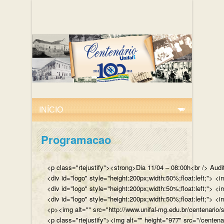
Programacao
<p class="rtejustify"><strong>Dia 11/04 – 08:00h<br /> Aud
<div id="logo" style="height:200px;width:50%;float:left;"
<div id="logo" style="height:200px;width:50%;float:left;"> 
<div id="logo" style="height:200px;width:50%;float:left;">
<p><img alt="" src="http://www.unifal-mg.edu.br/centenario/
<p class="rtejustify"><img alt="" height="977" src="/cent