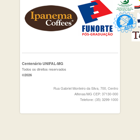
Centenário UNIFAL-MG
Todos os direitos reservados
©2026
Rua Gabriel Monteiro da Silva, 700, Centro
Alfenas/MG CEP: 37130-000
Telefone: (35) 3299-1000