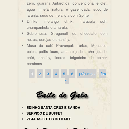
zero, guaraná Antarctica, convencional e diet,
água mineral natural e gaseificada, suco de
laranja, suco de melancia com Sprite
Drinks: morango drink, maracujá soft,
champanhota e amarula.
Sobremesa: Strogonoff de chocolate com
nozes, cerejas e chantilly.
Mesa de café Provençal: Tortas, Mousses,
bolos, petits fours, amanteigados, chá gelado,
café, chatilly, licores, brigadeiro de colher,
bombons
1
2
3
4
5
6
próximo ›
fim
Páginas
»
EDINHO SANTA CRUZ E BANDA
SERVIÇO DE BUFFET
VEJA AS FOTOS DO BAILE