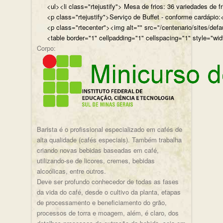
<ul><li class="rtejustify"> Mesa de frios: 36 variedades de fr
<p class="rtejustify">Serviço de Buffet - conforme cardápio:<
<p class="rtecenter"><img alt="" src="/centenario/sites/d
<table border="1" cellpadding="1" cellspacing="1" style="wid
Corpo:
Barista é o profissional especializado em cafés de
alta qualidade (cafés especiais). Também trabalha
criando novas bebidas baseadas em café,
utilizando-se de licores, cremes, bebidas
alcoólicas, entre outros.
Deve ser profundo conhecedor de todas as fases
da vida do café, desde o cultivo da planta, etapas
de processamento e beneficiamento do grão,
processos de torra e moagem, além, é claro, dos