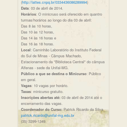
(
http://lattes.cnpq.br/0334436086289994
)
Data
: 03 de abril de 2014.
Horários
: O minicruso será oferecido em quantro
turmas/horários ao longo do dia 03 de abril:
Das 8 às 10 horas,
Das 10 às 12 horas,
Das 14 às 16 horas e
Das 16 às 18 horas.
Local
: Caminhão Laboratório do Instituto Federal
do Sul de Minas - Câmpus Machado,
Estacionamento da "Biblioteca Central" do câmpus
Alfenas - sede da Unifal-MG.
Público a que se destina o Minicurso
: Público
em geral.
Vagas
: 10 vagas por horário.
Taxas
: minicurso gratuito.
Inscrições abertas até:
03 de abril de 2014 até o
encerramento das vagas.
Coordenador do Curso:
Patrick Ricardo da Silva
patrick.ricardo@unifal-mg.edu.br
(35) 3299-1349.