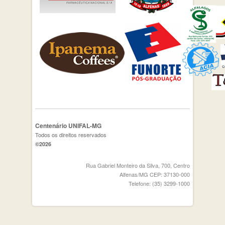
Centenário UNIFAL-MG
Todos os direitos reservados
©2026
Rua Gabriel Monteiro da Silva, 700, Centro
Alfenas/MG CEP: 37130-000
Telefone: (35) 3299-1000