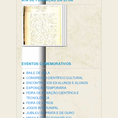
EVENTOS COMEMORATIVOS
BAILE DE GALA
CONGRESSO CIENTÍFICO CULTURAL
ENCONTRO DOS EX-ALUNOS E ALUNOS
EXPOSIÇÃO TEMPORÁRIA
FEIRA DE INOVAÇÃO CIENTÍFICA E
TECNOLÓGICA
FEIRA DE LIVROS
JOGOS INTERUNIFAL
JUBILEU DE PRATA E DE OURO
MISSA E CULTO EVANGÉLICO