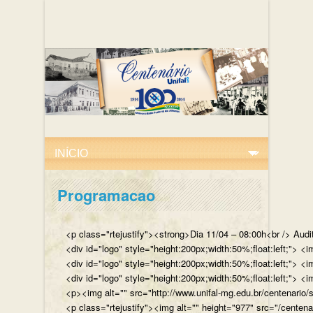
Programacao
<p class="rtejustify"><strong>Dia 11/04 – 08:00h<br /> Aud
<div id="logo" style="height:200px;width:50%;float:left;"
<div id="logo" style="height:200px;width:50%;float:left;"> 
<div id="logo" style="height:200px;width:50%;float:left;">
<p><img alt="" src="http://www.unifal-mg.edu.br/centenario/
<p class="rtejustify"><img alt="" height="977" src="/cent