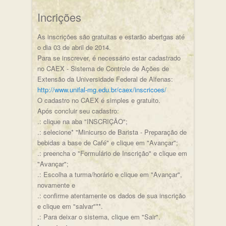
Incrições
As inscrições são gratuitas e estarão abertgas até
o dia 03 de abril de 2014.
Para se inscrever, é necessário estar cadastrado
no CAEX - Sistema de Controle de Ações de
Extensão da Universidade Federal de Alfenas:
http://www.unifal-mg.edu.br/caex/inscricoes/
O cadastro no CAEX é simples e gratuito.
Após concluir seu cadastro:
.: clique na aba "INSCRIÇÃO";
.: selecione* "Minicurso de Barista - Preparação de
bebidas a base de Café" e clique em "Avançar";
.: preencha o "Formulário de Inscrição" e clique em
"Avançar";
.: Escolha a turma/horário e clique em "Avançar",
novamente e
.: confirme atentamente os dados de sua inscrição
e clique em "salvar"**.
.: Para deixar o sistema, clique em "Sair".