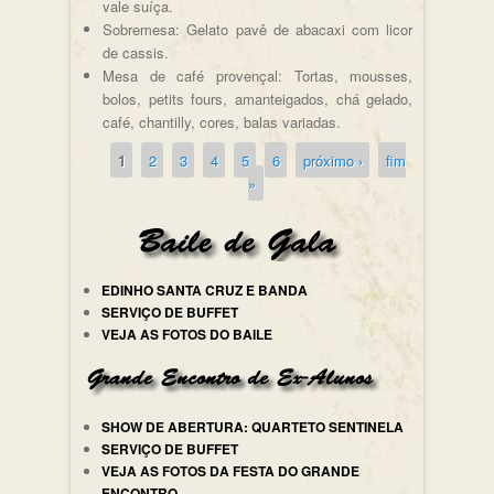
vale suíça.
Sobremesa: Gelato pavê de abacaxi com licor
de cassis.
Mesa de café provençal: Tortas, mousses,
bolos, petits fours, amanteigados, chá gelado,
café, chantilly, cores, balas variadas.
1
2
3
4
5
6
próximo ›
fim
Páginas
»
EDINHO SANTA CRUZ E BANDA
SERVIÇO DE BUFFET
VEJA AS FOTOS DO BAILE
SHOW DE ABERTURA: QUARTETO SENTINELA
SERVIÇO DE BUFFET
VEJA AS FOTOS DA FESTA DO GRANDE
ENCONTRO