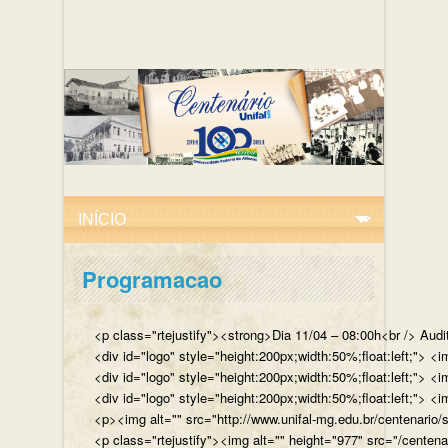
Programacao
<p class="rtejustify"><strong>Dia 11/04 – 08:00h<br /> Aud
<div id="logo" style="height:200px;width:50%;float:left;"
<div id="logo" style="height:200px;width:50%;float:left;"> 
<div id="logo" style="height:200px;width:50%;float:left;">
<p><img alt="" src="http://www.unifal-mg.edu.br/centenario/
<p class="rtejustify"><img alt="" height="977" src="/cent