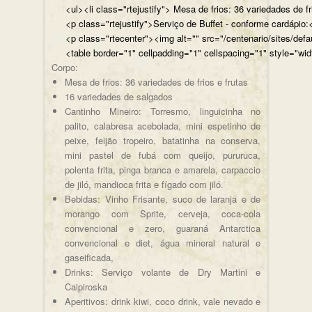
<ul><li class="rtejustify"> Mesa de frios: 36 variedades de fr
<p class="rtejustify">Serviço de Buffet - conforme cardápio:<
<p class="rtecenter"><img alt="" src="/centenario/sites/d
<table border="1" cellpadding="1" cellspacing="1" style="wid
Corpo:
Mesa de frios: 36 variedades de frios e frutas
16 variedades de salgados
Cantinho Mineiro: Torresmo, linguicinha no
palito, calabresa acebolada, mini espetinho de
peixe, feijão tropeiro, batatinha na conserva,
mini pastel de fubá com queijo, pururuca,
polenta frita, pinga branca e amarela, carpaccio
de jiló, mandioca frita e fígado com jiló.
Bebidas: Vinho Frisante, suco de laranja e de
morango com Sprite, cerveja, coca-cola
convencional e zero, guaraná Antarctica
convencional e diet, água mineral natural e
gaseificada,
Drinks: Serviço volante de Dry Martini e
Caipiroska
Aperitivos: drink kiwi, coco drink, vale nevado e